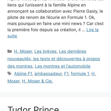
liens qui l’unissent à la famille Alpine en
annonçant sa collaboration avec Pierre Gasly, le
pilote de renom de l’écurie en Formule 1. Ok,
mais pourquoi en faire une mini news ? Car c’est
la première fois depuis sa création, il …
Lire la
suite
Catégories
H. Moser
,
Les brèves
,
Les dernières
nouveautés, les tests et découvertes à propos
des montres
,
Les montres et l'automobile
Étiquettes
Alpine F1
,
ambassadeur
,
F1
,
formule 1
,
H.
Moser
,
H. Moser & Cie.
Tudor Prince