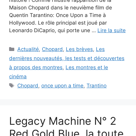
Maison Chopard dans le neuvième film de
Quentin Tarantino: Once Upon a Time à
Hollywood. Le rôle principal est joué par
Leonardo DiCaprio, qui porte une …
Lire la suite
Catégories
Actualité
,
Chopard
,
Les brèves
,
Les
dernières nouveautés, les tests et découvertes
à propos des montres
,
Les montres et le
cinéma
Étiquettes
Chopard
,
once upon a time
,
Trantino
Legacy Machine N° 2
Red Gold Blue, la toute