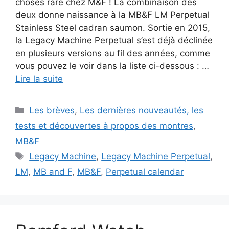
choses rare chez M&F ! La combinaison des
deux donne naissance à la MB&F LM Perpetual
Stainless Steel cadran saumon. Sortie en 2015,
la Legacy Machine Perpetual s’est déjà déclinée
en plusieurs versions au fil des années, comme
vous pouvez le voir dans la liste ci-dessous : …
Lire la suite
Catégories
Les brèves
,
Les dernières nouveautés, les
tests et découvertes à propos des montres
,
MB&F
Étiquettes
Legacy Machine
,
Legacy Machine Perpetual
,
LM
,
MB and F
,
MB&F
,
Perpetual calendar