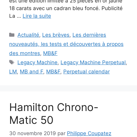
est une édition limitée à 25 pièces en or jaune
18 carats avec un cadran bleu foncé. Publicité
La …
Lire la suite
Catégories
Actualité
,
Les brèves
,
Les dernières
nouveautés, les tests et découvertes à propos
des montres
,
MB&F
Étiquettes
Legacy Machine
,
Legacy Machine Perpetual
,
LM
,
MB and F
,
MB&F
,
Perpetual calendar
Hamilton Chrono-
Matic 50
30 novembre 2019
par
Philippe Coupatez