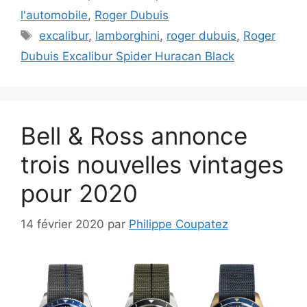
l'automobile
,
Roger Dubuis
Étiquettes
excalibur
,
lamborghini
,
roger dubuis
,
Roger
Dubuis Excalibur Spider Huracan Black
Bell & Ross annonce
trois nouvelles vintages
pour 2020
14 février 2020
par
Philippe Coupatez