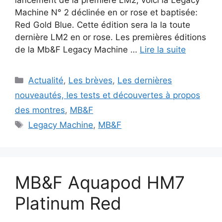
lancement de la première LM2, voici la Legacy
Machine N° 2 déclinée en or rose et baptisée:
Red Gold Blue. Cette édition sera la la toute
dernière LM2 en or rose. Les premières éditions
de la Mb&F Legacy Machine …
Lire la suite
Catégories
Actualité
,
Les brèves
,
Les dernières
nouveautés, les tests et découvertes à propos
des montres
,
MB&F
Étiquettes
Legacy Machine
,
MB&F
MB&F Aquapod HM7
Platinum Red