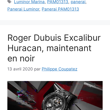
Étiquettes
Luminor Marina
,
PAM01313
,
panerai
,
Panerai Luminor
,
Panerai PAM01313
Roger Dubuis Excalibur
Huracan, maintenant
en noir
13 avril 2020
par
Philippe Coupatez