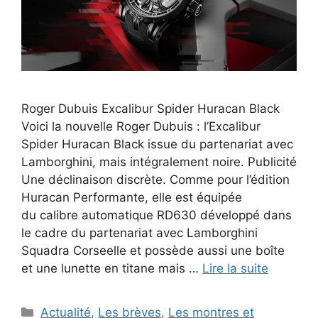
Roger Dubuis Excalibur Spider Huracan Black
Voici la nouvelle Roger Dubuis : l’Excalibur
Spider Huracan Black issue du partenariat avec
Lamborghini, mais intégralement noire. Publicité
Une déclinaison discrète. Comme pour l’édition
Huracan Performante, elle est équipée
du calibre automatique RD630 développé dans
le cadre du partenariat avec Lamborghini
Squadra Corseelle et possède aussi une boîte
et une lunette en titane mais …
Lire la suite
Catégories
Actualité
,
Les brèves
,
Les montres et