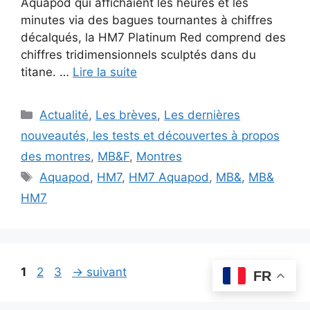
Aquapod qui affichaient les heures et les
minutes via des bagues tournantes à chiffres
décalqués, la HM7 Platinum Red comprend des
chiffres tridimensionnels sculptés dans du
titane. …
Lire la suite
Catégories
Actualité
,
Les brèves
,
Les dernières
nouveautés, les tests et découvertes à propos
des montres
,
MB&F
,
Montres
Étiquettes
Aquapod
,
HM7
,
HM7 Aquapod
,
MB&
,
MB&
HM7
Page
Page
Page
1
2
3
→
suivant
FR