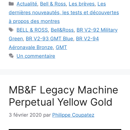
Catégories
Actualité
,
Bell & Ross
,
Les brèves
,
Les
dernières nouveautés, les tests et découvertes
à propos des montres
Étiquettes
BELL & ROSS
,
Bell&Ross
,
BR V2-92 Military
Green
,
BR V2-93 GMT Blue
,
BR V2-94
Aéronavale Bronze
,
GMT
Un commentaire
MB&F Legacy Machine
Perpetual Yellow Gold
3 février 2020
par
Philippe Coupatez