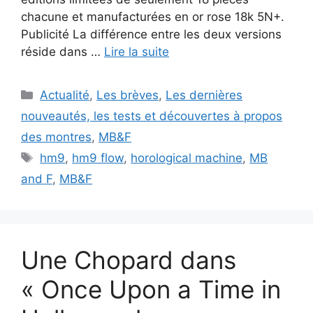
chacune et manufacturées en or rose 18k 5N+.
Publicité La différence entre les deux versions
réside dans …
Lire la suite
Catégories
Actualité
,
Les brèves
,
Les dernières
nouveautés, les tests et découvertes à propos
des montres
,
MB&F
Étiquettes
hm9
,
hm9 flow
,
horological machine
,
MB
and F
,
MB&F
Une Chopard dans
« Once Upon a Time in