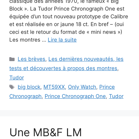
classique des années 1970, le fameux « Big
Block ». La Tudor Prince Chronograph One est
équipée d’un tout nouveau prototype de Calibre
et est réalisée en or jaune 18 ct. En bref – (oui
ceci est le retour du format de « mini news »)
Les montres …
Lire la suite
Catégories
Les brèves
,
Les dernières nouveautés, les
tests et découvertes à propos des montres
,
Tudor
Étiquettes
big block
,
MT59XX
,
Only Watch
,
Prince
Chronograph
,
Prince Chronograph One
,
Tudor
Une MB&F LM