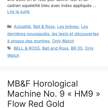
cadran squeletté bleu avec index appliqués …
Lire la suite
Catégories
Actualité
,
Bell & Ross
,
Les brèves
,
Les
dernières nouveautés, les tests et découvertes
à propos des montres
,
Only Watch
Étiquettes
BELL & ROSS
,
Bell and Ross
,
BR 05
,
Only
Watch
MB&F Horological
Machine No. 9 « HM9 »
Flow Red Gold