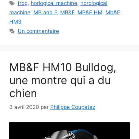
Étiquettes
frog
,
horlogical machine
,
horological
machine
,
MB and F
,
MB&F
,
MB&F HM
,
Mb&F
HM3
Un commentaire
MB&F HM10 Bulldog,
une montre qui a du
chien
3 avril 2020
par
Philippe Coupatez