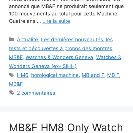
annoncé que MB&F ne produirait seulement que
100 mouvements au total pour cette Machine.
Quatre ans …
Lire la suite
Catégories
Actualité
,
Les dernières nouveautés, les
tests et découvertes à propos des montres
,
MB&F
,
Watches & Wonders Geneva
,
Watches &
Wonders Geneva (ex- SIHH)
Étiquettes
HM6
,
horological machine
,
MB and F
,
MB F
,
MB&F
2 commentaires
MB&F HM8 Only Watch