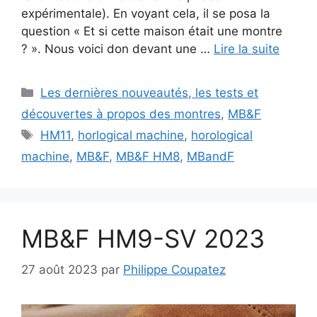
expérimentale). En voyant cela, il se posa la
question « Et si cette maison était une montre
? ». Nous voici don devant une …
Lire la suite
Catégories
Les dernières nouveautés, les tests et
découvertes à propos des montres
,
MB&F
Étiquettes
HM11
,
horlogical machine
,
horological
machine
,
MB&F
,
MB&F HM8
,
MBandF
MB&F HM9-SV 2023
27 août 2023
par
Philippe Coupatez