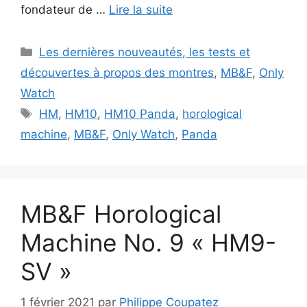
fondateur de …
Lire la suite
Catégories
Les dernières nouveautés, les tests et
découvertes à propos des montres
,
MB&F
,
Only
Watch
Étiquettes
HM
,
HM10
,
HM10 Panda
,
horological
machine
,
MB&F
,
Only Watch
,
Panda
MB&F Horological
Machine No. 9 « HM9-
SV »
1 février 2021
par
Philippe Coupatez