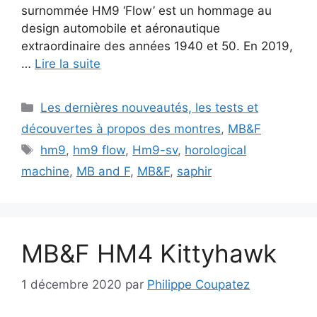
surnommée HM9 ‘Flow’ est un hommage au
design automobile et aéronautique
extraordinaire des années 1940 et 50. En 2019,
…
Lire la suite
Catégories
Les dernières nouveautés, les tests et
découvertes à propos des montres
,
MB&F
Étiquettes
hm9
,
hm9 flow
,
Hm9-sv
,
horological
machine
,
MB and F
,
MB&F
,
saphir
MB&F HM4 Kittyhawk
1 décembre 2020
par
Philippe Coupatez