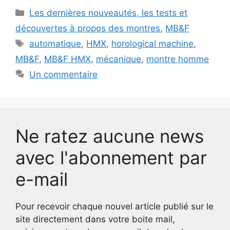
Catégories
Les dernières nouveautés, les tests et
découvertes à propos des montres
,
MB&F
Étiquettes
automatique
,
HMX
,
horological machine
,
MB&F
,
MB&F HMX
,
mécanique
,
montre homme
Un commentaire
Test
Ne ratez aucune news
avec l'abonnement par
e-mail
Pour recevoir chaque nouvel article publié sur le
site directement dans votre boite mail,