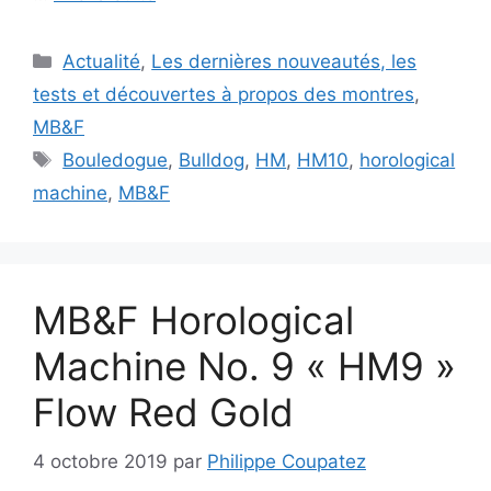
Catégories
Actualité
,
Les dernières nouveautés, les
tests et découvertes à propos des montres
,
MB&F
Étiquettes
Bouledogue
,
Bulldog
,
HM
,
HM10
,
horological
machine
,
MB&F
MB&F Horological
Machine No. 9 « HM9 »
Flow Red Gold
4 octobre 2019
par
Philippe Coupatez