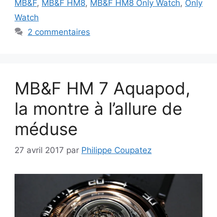
MB&F
,
MB&F HM8
,
MB&F HM8 Only Watch
,
Only
Watch
2 commentaires
MB&F HM 7 Aquapod,
la montre à l’allure de
méduse
27 avril 2017
par
Philippe Coupatez