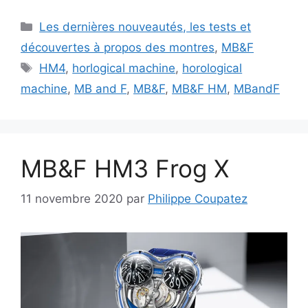
Catégories
Les dernières nouveautés, les tests et
découvertes à propos des montres
,
MB&F
Étiquettes
HM4
,
horlogical machine
,
horological
machine
,
MB and F
,
MB&F
,
MB&F HM
,
MBandF
MB&F HM3 Frog X
11 novembre 2020
par
Philippe Coupatez