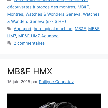
découvertes à propos des montres
,
MB&F
,
Montres
,
Watches & Wonders Geneva
,
Watches
& Wonders Geneva (ex- SIHH)
Étiquettes
Aquapod
,
horological machine
,
MB&F
,
MB&F
HM7
,
MB&F HM7 Aquapod
2 commentaires
MB&F HMX
15 juin 2015
par
Philippe Coupatez