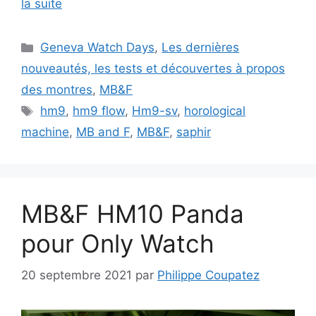
la suite
Catégories
Geneva Watch Days
,
Les dernières
nouveautés, les tests et découvertes à propos
des montres
,
MB&F
Étiquettes
hm9
,
hm9 flow
,
Hm9-sv
,
horological
machine
,
MB and F
,
MB&F
,
saphir
MB&F HM10 Panda
pour Only Watch
20 septembre 2021
par
Philippe Coupatez