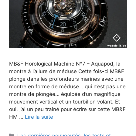
MB&F Horological Machine N°7 – Aquapod, la
montre à l’allure de méduse Cette fois-ci MB&F
plonge dans les profondeurs marines avec une
montre en forme de méduse… qui n’est pas une
montre de plongée… équipée d’un magnifique
mouvement vertical et un tourbillon volant. Et
oui, j’ai un peu traîné pour écrire sur cette MB&F
HM …
Lire la suite
Catégories
Les dernières nouveautés, les tests et