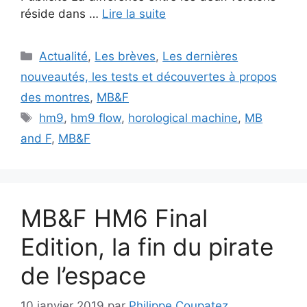
réside dans …
Lire la suite
Catégories
Actualité
,
Les brèves
,
Les dernières
nouveautés, les tests et découvertes à propos
des montres
,
MB&F
Étiquettes
hm9
,
hm9 flow
,
horological machine
,
MB
and F
,
MB&F
MB&F HM6 Final
Edition, la fin du pirate
de l’espace
10 janvier 2019
par
Philippe Coupatez