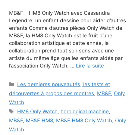
MB&F – HM8 Only Watch avec Cassandra
Legendre: un enfant dessine pour aider d’autres
enfants Comme d’autres pièces Only Watch de
MB&F, la HM8 Only Watch est le fruit d’une
collaboration artistique et cette année, la
collaboration prend tout son sens avec une
artiste du même âge que les enfants aidés par
l’association Only Watch: …
Lire la suite
Catégories
Les dernières nouveautés, les tests et
découvertes à propos des montres
,
MB&F
,
Only
Watch
Étiquettes
HM8 Only Watch
,
horological machine
,
MB&F
,
MB&F HM8
,
MB&F HM8 Only Watch
,
Only
Watch