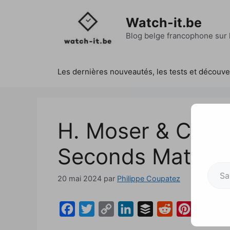
Aller
au
Watch-it.be
contenu
Blog belge francophone sur l
Les dernières nouveautés, les tests et découv
H. Moser & Cie. 
Seconds Matrix 
Saisissez votre adresse e-mai
20 mai 2024
par
Philippe Coupatez
F
T
C
L
B
R
P
a
w
o
i
u
e
i