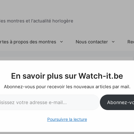
es montres et l'actualité horlogère
ertes à propos des montres
Nous contacter
Re
Streamliner Centre
En savoir plus sur Watch-it.be
Green & Purple Haze
Abonnez-vous pour recevoir les nouveaux articles par mail.
l…
Abonnez-v
Poursuivre la lecture