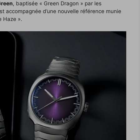
Green
, baptisée « Green Dragon » par les
e est accompagnée d’une nouvelle référence munie
e Haze ».