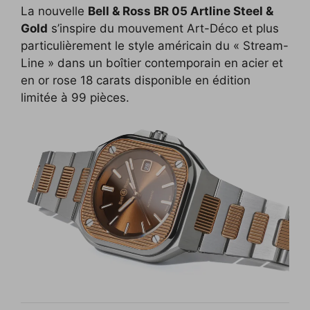
La nouvelle
Bell & Ross BR 05 Artline Steel &
c
i
p
n
f
d
n
Gold
s’inspire du mouvement Art-Déco et plus
e
t
y
k
f
d
t
particulièrement le style américain du « Stream-
b
t
L
e
e
i
e
Line » dans un boîtier contemporain en acier et
o
e
i
d
r
t
r
en or rose 18 carats disponible en édition
limitée à 99 pièces.
o
r
n
I
e
k
k
n
s
t