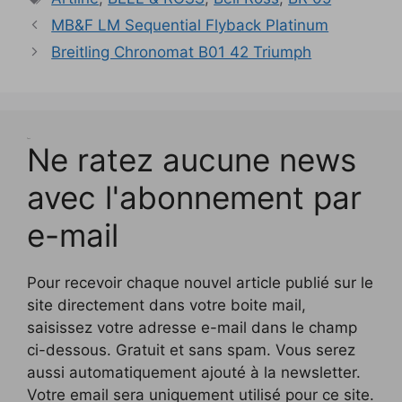
u
u
l
e
l
u
l
f
f
v
v
e
f
e
n
l
e
e
MB&F LM Sequential Flyback Platinum
e
e
f
e
f
e
e
n
n
l
l
e
n
e
n
f
ê
ê
Breitling Chronomat B01 42 Triumph
l
l
n
ê
n
o
e
t
t
e
e
ê
t
ê
u
n
r
r
f
f
t
r
t
v
ê
e
e
e
e
r
e
r
e
t
)
)
n
n
e
)
e
l
r
ê
ê
)
)
l
e
t
t
e
)
r
r
f
Test
e
e
Ne ratez aucune news
e
)
)
n
ê
t
avec l'abonnement par
r
e
)
e-mail
Pour recevoir chaque nouvel article publié sur le
site directement dans votre boite mail,
saisissez votre adresse e-mail dans le champ
ci-dessous. Gratuit et sans spam. Vous serez
aussi automatiquement ajouté à la newsletter.
Votre email sera uniquement utilisé pour ce site.