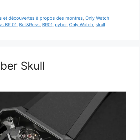
ts et découvertes à propos des montres
,
Only Watch
ss BR 01
,
Bell&Ross
,
BR01
,
cyber
,
Only Watch
,
skull
ber Skull