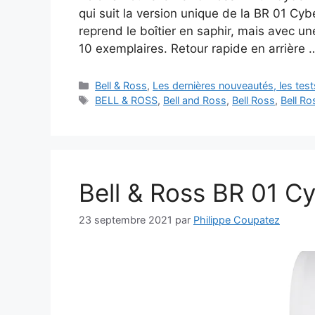
qui suit la version unique de la BR 01 C
reprend le boîtier en saphir, mais avec un
10 exemplaires. Retour rapide en arrière
Catégories
Bell & Ross
,
Les dernières nouveautés, les tes
Étiquettes
BELL & ROSS
,
Bell and Ross
,
Bell Ross
,
Bell Ro
Bell & Ross BR 01 C
23 septembre 2021
par
Philippe Coupatez