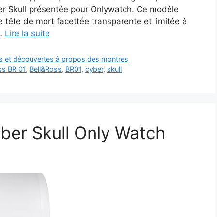
yber Skull présentée pour Onlywatch. Ce modèle
e tête de mort facettée transparente et limitée à
 …
Lire la suite
ts et découvertes à propos des montres
ss BR 01
,
Bell&Ross
,
BR01
,
cyber
,
skull
yber Skull Only Watch