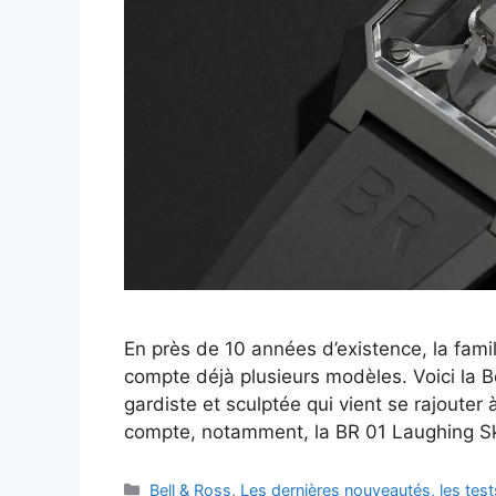
En près de 10 années d’existence, la fami
compte déjà plusieurs modèles. Voici la 
gardiste et sculptée qui vient se rajouter à
compte, notamment, la BR 01 Laughing Sk
Catégories
Bell & Ross
,
Les dernières nouveautés, les tes