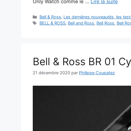
Only Watch comme le …
Lire la suite
Catégories
Bell & Ross
,
Les dernières nouveautés, les tes
Étiquettes
BELL & ROSS
,
Bell and Ross
,
Bell Ross
,
Bell Ro
Bell & Ross BR 01 Cy
21 décembre 2020
par
Philippe Coupatez