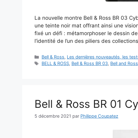
La nouvelle montre Bell & Ross BR 03 Cyb
une teinte noir mat offrant ainsi une vis
fixé un défi : métamorphoser le dessin d
l’identité de l’un des piliers des collectio
Catégories
Bell & Ross
,
Les dernières nouveautés, les tes
Étiquettes
BELL & ROSS
,
Bell & Ross BR 03
,
Bell and Ros
Bell & Ross BR 01 Cy
5 décembre 2021
par
Philippe Coupatez