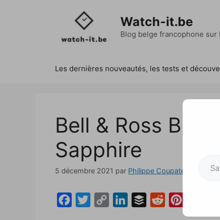
Aller
au
Watch-it.be
contenu
Blog belge francophone sur l
Les dernières nouveautés, les tests et découv
Bell & Ross BR 0
Sapphire
Saisissez votre adresse e-mai
5 décembre 2021
par
Philippe Coupatez
F
T
C
L
B
R
P
a
w
o
i
u
e
i