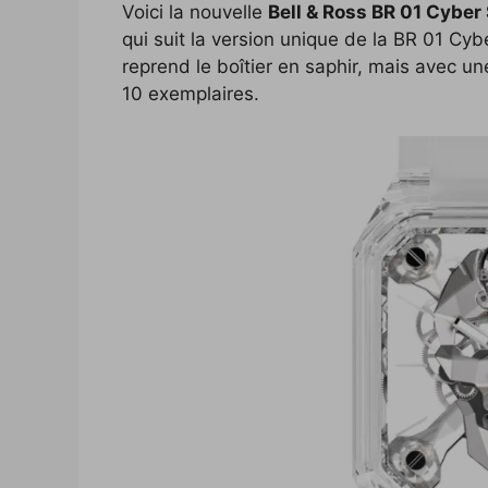
Voici la nouvelle
Bell & Ross BR 01 Cyber
c
i
p
n
f
d
n
qui suit la version unique de la BR 01 C
e
t
y
k
f
d
t
reprend le boîtier en saphir, mais avec un
b
t
L
e
e
i
e
10 exemplaires.
o
e
i
d
r
t
r
o
r
n
I
e
k
k
n
s
t