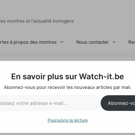
es montres et l'actualité horlogère
ertes à propos des montres
Nous contacter
Re
1 Cyber Skull
En savoir plus sur Watch-it.be
Abonnez-vous pour recevoir les nouveaux articles par mail.
l…
Abonnez-v
Poursuivre la lecture