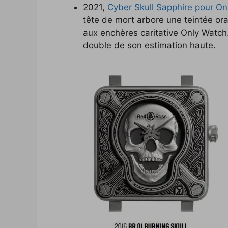
2021,
Cyber Skull Sapphire pour On
tête de mort arbore une teintée or
aux enchères caritative Only Watch
double de son estimation haute.