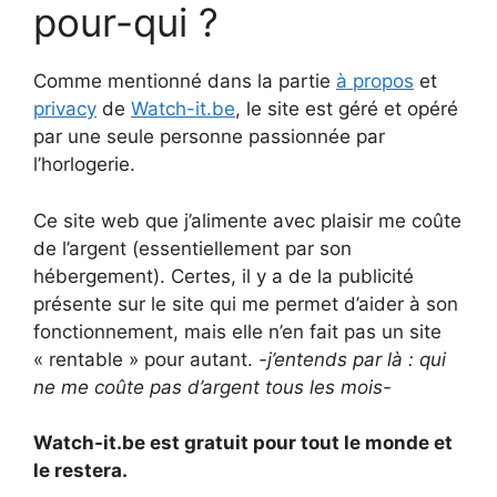
pour-qui ?
o
e
i
d
r
t
r
o
r
n
I
e
Comme mentionné dans la partie
à propos
et
k
k
n
s
privacy
de
Watch-it.be
, le site est géré et opéré
t
par une seule personne passionnée par
l’horlogerie.
Ce site web que j’alimente avec plaisir me coûte
de l’argent (essentiellement par son
hébergement). Certes, il y a de la publicité
présente sur le site qui me permet d’aider à son
fonctionnement, mais elle n’en fait pas un site
« rentable » pour autant.
-j’entends par là : qui
ne me coûte pas d’argent tous les mois-
Watch-it.be est gratuit pour tout le monde et
le restera.