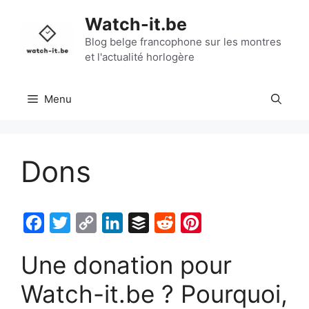
Aller
Watch-it.be
au
contenu
Blog belge francophone sur les montres
et l'actualité horlogère
Menu
Dons
F
T
C
L
B
R
P
a
w
o
i
u
e
i
Une donation pour
c
i
p
n
f
d
n
e
t
y
k
f
d
t
Watch-it.be ? Pourquoi,
b
t
L
e
e
i
e