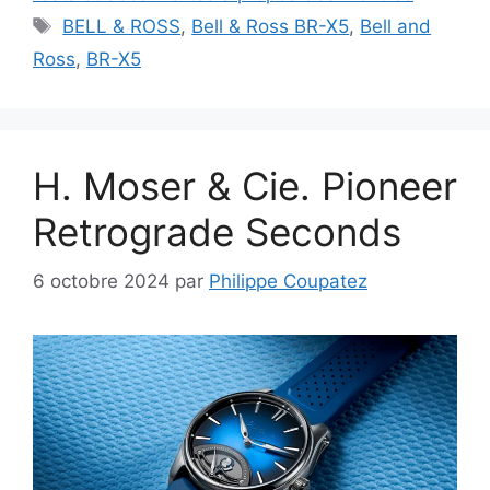
Étiquettes
BELL & ROSS
,
Bell & Ross BR-X5
,
Bell and
Ross
,
BR-X5
H. Moser & Cie. Pioneer
Retrograde Seconds
6 octobre 2024
par
Philippe Coupatez