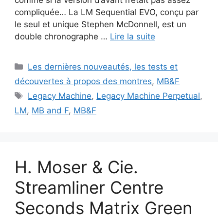
compliquée… La LM Sequential EVO, conçu par
le seul et unique Stephen McDonnell, est un
double chronographe …
Lire la suite
Catégories
Les dernières nouveautés, les tests et
découvertes à propos des montres
,
MB&F
Étiquettes
Legacy Machine
,
Legacy Machine Perpetual
,
LM
,
MB and F
,
MB&F
H. Moser & Cie.
Streamliner Centre
Seconds Matrix Green