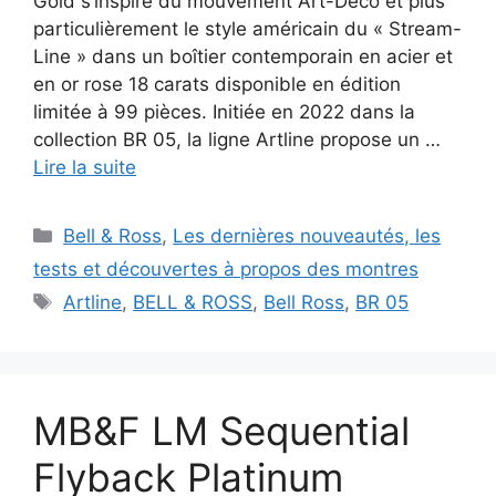
Gold s’inspire du mouvement Art-Déco et plus
particulièrement le style américain du « Stream-
Line » dans un boîtier contemporain en acier et
en or rose 18 carats disponible en édition
limitée à 99 pièces. Initiée en 2022 dans la
collection BR 05, la ligne Artline propose un …
Lire la suite
Catégories
Bell & Ross
,
Les dernières nouveautés, les
tests et découvertes à propos des montres
Étiquettes
Artline
,
BELL & ROSS
,
Bell Ross
,
BR 05
MB&F LM Sequential
Flyback Platinum