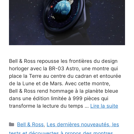
Bell & Ross repousse les frontières du design
horloger avec la BR-03 Astro, une montre qui
place la Terre au centre du cadran et entourée
de la Lune et de Mars. Avec cette montre,
Bell & Ross rend hommage à la planète bleue
dans une édition limitée à 999 pièces qui
transforme la lecture du temps …
Lire la suite
Catégories
Bell & Ross
,
Les dernières nouveautés, les
tests et découvertes à propos des montres