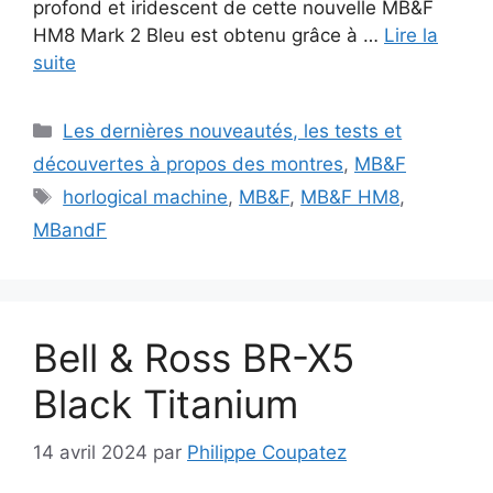
profond et iridescent de cette nouvelle MB&F
HM8 Mark 2 Bleu est obtenu grâce à …
Lire la
suite
Catégories
Les dernières nouveautés, les tests et
découvertes à propos des montres
,
MB&F
Étiquettes
horlogical machine
,
MB&F
,
MB&F HM8
,
MBandF
Bell & Ross BR-X5
Black Titanium
14 avril 2024
par
Philippe Coupatez