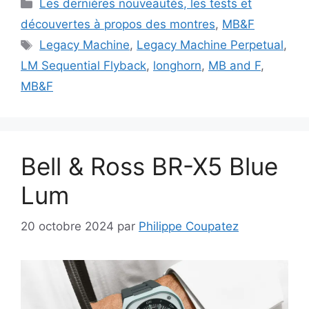
Catégories
Les dernières nouveautés, les tests et
découvertes à propos des montres
,
MB&F
Étiquettes
Legacy Machine
,
Legacy Machine Perpetual
,
LM Sequential Flyback
,
longhorn
,
MB and F
,
MB&F
Bell & Ross BR-X5 Blue
Lum
20 octobre 2024
par
Philippe Coupatez