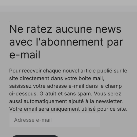
f
e
e
e
)
)
n
ê
t
r
Test
e
Ne ratez aucune news
)
avec l'abonnement par
e-mail
Pour recevoir chaque nouvel article publié sur le
site directement dans votre boite mail,
saisissez votre adresse e-mail dans le champ
ci-dessous. Gratuit et sans spam. Vous serez
aussi automatiquement ajouté à la newsletter.
Votre email sera uniquement utilisé pour ce site.
Adresse
e-
mail