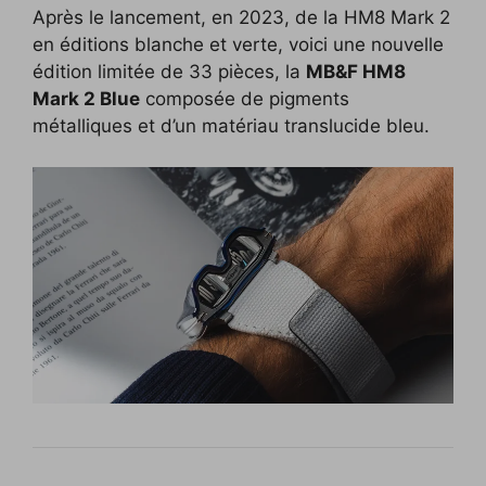
Après le lancement, en 2023, de la HM8 Mark 2
c
i
p
n
f
d
n
en éditions blanche et verte, voici une nouvelle
e
t
y
k
f
d
t
édition limitée de 33 pièces, la
MB&F HM8
b
t
L
e
e
i
e
Mark 2 Blue
composée de pigments
o
e
i
d
r
t
r
métalliques et d’un matériau translucide bleu.
o
r
n
I
e
k
k
n
s
t