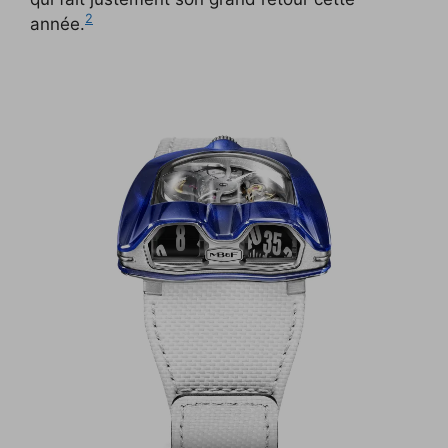
2
année.