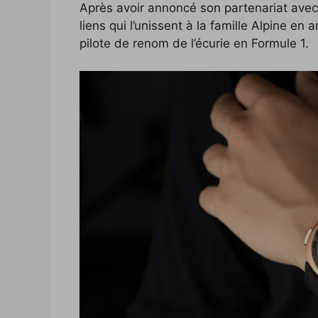
Après avoir annoncé son partenariat avec 
c
i
p
n
f
d
n
liens qui l’unissent à la famille Alpine en
e
t
y
k
f
d
t
pilote de renom de l’écurie en Formule 1.
b
t
L
e
e
i
e
o
e
i
d
r
t
r
o
r
n
I
e
k
k
n
s
t