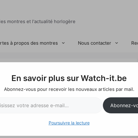
es montres et l'actualité horlogère
ertes à propos des montres
Nous contacter
Re
uvel ambassadeur H.
En savoir plus sur Watch-it.be
Abonnez-vous pour recevoir les nouveaux articles par mail.
l…
Abonnez-v
Poursuivre la lecture