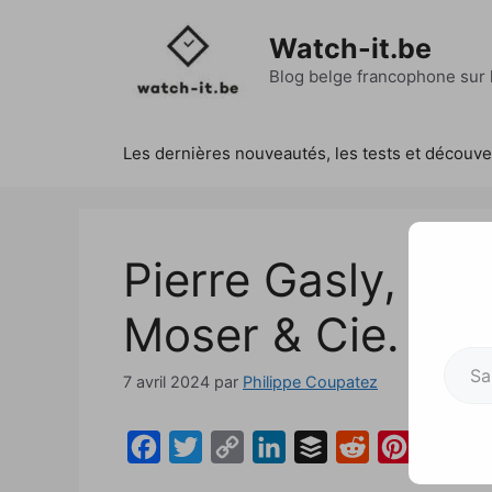
Aller
au
Watch-it.be
contenu
Blog belge francophone sur l
Les dernières nouveautés, les tests et découv
Pierre Gasly, no
Moser & Cie.
Saisissez votre adresse e-mai
7 avril 2024
par
Philippe Coupatez
F
T
C
L
B
R
P
a
w
o
i
u
e
i