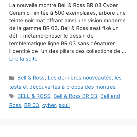
La nouvelle montre Bell & Ross BR 03 Cyber
Ceramic, limitée à 500 exemplaires, arbore une
teinte noir mat offrant ainsi une vision moderne
de la gamme BR 03. Bell & Ross s’est fixé un
défi : métamorphoser le dessin de
l’emblématique ligne BR 03 sans dénaturer
l’identité de l’un des piliers des collections de …
Lire la suite
Catégories
Bell & Ross
,
Les dernières nouveautés, les
tests et découvertes à propos des montres
Étiquettes
BELL & ROSS
,
Bell & Ross BR 03
,
Bell and
Ross
,
BR 03
,
cyber
,
skull