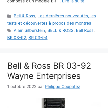
compose d’un modèle BR …
Lire la suite
Catégories
Bell & Ross
,
Les dernières nouveautés, les
tests et découvertes à propos des montres
Étiquettes
Alain Silberstein
,
BELL & ROSS
,
Bell Ross
,
BR 03-92
,
BR 03-94
Bell & Ross BR 03-92
Wayne Enterprises
1 octobre 2022
par
Philippe Coupatez