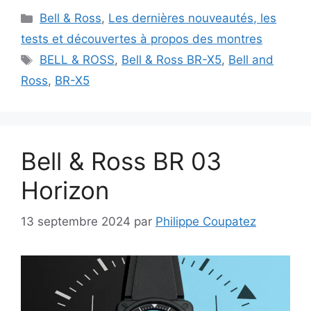
Catégories
Bell & Ross
,
Les dernières nouveautés, les
tests et découvertes à propos des montres
Étiquettes
BELL & ROSS
,
Bell & Ross BR-X5
,
Bell and
Ross
,
BR-X5
Bell & Ross BR 03
Horizon
13 septembre 2024
par
Philippe Coupatez