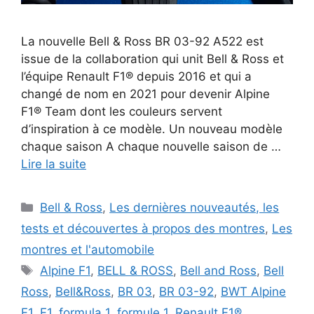
La nouvelle Bell & Ross BR 03-92 A522 est
issue de la collaboration qui unit Bell & Ross et
l’équipe Renault F1® depuis 2016 et qui a
changé de nom en 2021 pour devenir Alpine
F1® Team dont les couleurs servent
d’inspiration à ce modèle. Un nouveau modèle
chaque saison A chaque nouvelle saison de …
Lire la suite
Catégories
Bell & Ross
,
Les dernières nouveautés, les
tests et découvertes à propos des montres
,
Les
montres et l'automobile
Étiquettes
Alpine F1
,
BELL & ROSS
,
Bell and Ross
,
Bell
Ross
,
Bell&Ross
,
BR 03
,
BR 03-92
,
BWT Alpine
F1
,
F1
,
formula 1
,
formule 1
,
Renault F1®