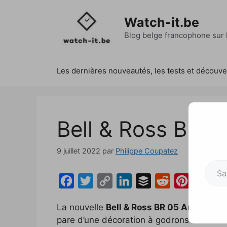
Aller
au
Watch-it.be
contenu
Blog belge francophone sur l
Les dernières nouveautés, les tests et découv
Bell & Ross BR 05
9 juillet 2022
par
Philippe Coupatez
Saisissez votre adresse e-mai
F
T
C
L
B
R
P
a
w
o
i
u
e
i
La nouvelle
Bell & Ross BR 05 Artline
, po
c
i
p
n
f
d
n
pare d’une décoration à godrons de la lun
e
t
y
k
f
d
t