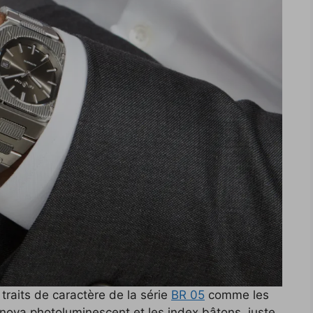
traits de caractère de la série
BR 05
comme les
inova photoluminescent et les index bâtons, juste