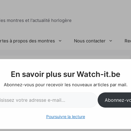
es montres et l'actualité horlogère
ertes à propos des montres
Nous contacter
Re
 Artline
En savoir plus sur Watch-it.be
Abonnez-vous pour recevoir les nouveaux articles par mail.
l…
Abonnez-v
Poursuivre la lecture
ur « art » et « ligne », limitée à 250 exemplaires se
ette aux maillons.