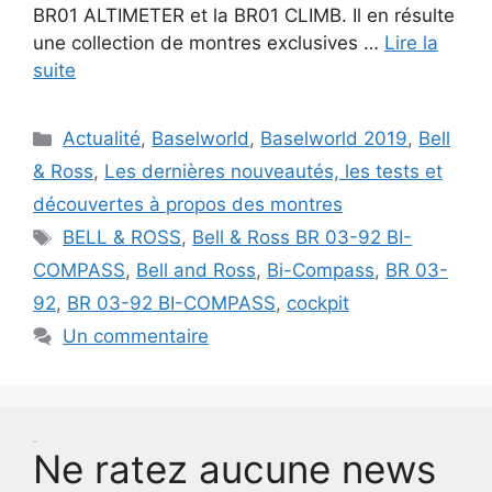
BR01 ALTIMETER et la BR01 CLIMB. Il en résulte
une collection de montres exclusives …
Lire la
suite
Catégories
Actualité
,
Baselworld
,
Baselworld 2019
,
Bell
& Ross
,
Les dernières nouveautés, les tests et
découvertes à propos des montres
Étiquettes
BELL & ROSS
,
Bell & Ross BR 03-92 BI-
COMPASS
,
Bell and Ross
,
Bi-Compass
,
BR 03-
92
,
BR 03-92 BI-COMPASS
,
cockpit
Un commentaire
Test
Ne ratez aucune news