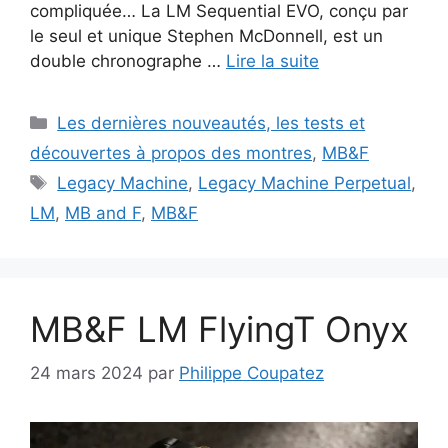
compliquée… La LM Sequential EVO, conçu par
le seul et unique Stephen McDonnell, est un
double chronographe …
Lire la suite
Catégories
Les dernières nouveautés, les tests et
découvertes à propos des montres
,
MB&F
Étiquettes
Legacy Machine
,
Legacy Machine Perpetual
,
LM
,
MB and F
,
MB&F
MB&F LM FlyingT Onyx
24 mars 2024
par
Philippe Coupatez