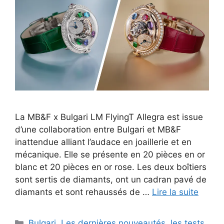
La MB&F x Bulgari LM FlyingT Allegra est issue
d’une collaboration entre Bulgari et MB&F
inattendue alliant l’audace en joaillerie et en
mécanique. Elle se présente en 20 pièces en or
blanc et 20 pièces en or rose. Les deux boîtiers
sont sertis de diamants, ont un cadran pavé de
diamants et sont rehaussés de …
Lire la suite
Catégories
Bulgari
,
Les dernières nouveautés, les tests