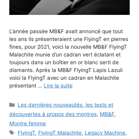
L’année passée MB&F avait annoncé que tout
les ans ils présenteraient une FlyingT en pierres
fines, pour 2021, voici la nouvelle MB&F FlyingT
Malachite munie d’un cadran vert éclatant et
toujours dans un boîtier en or blanc serti de
diamants. Après la MB&F FlyingT Lapis Lazuli
voici la FlyingT avec un cadran en Malachite
présentant …
Lire la suite
Catégories
Les dernières nouveautés, les tests et
découvertes à propos des montres
,
MB&F
,
Montre femme
Étiquettes
FlyingT
,
FlyingT Malachite
,
Legacy Machine
,