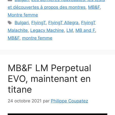
et découvertes à propos des montres
,
MB&F
,
Montre femme
Étiquettes
Bulgari
,
FlyingT
,
FlyingT Allegra
,
FlyingT
Malachite
,
Legacy Machine
,
LM
,
MB and F
,
MB&F
,
montre femme
MB&F LM Perpetual
EVO, maintenant en
titane
24 octobre 2021
par
Philippe Coupatez