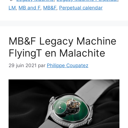
LM
,
MB and F
,
MB&F
,
Perpetual calendar
MB&F Legacy Machine
FlyingT en Malachite
29 juin 2021
par
Philippe Coupatez