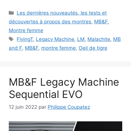
Catégories
Les dernières nouveautés, les tests et
découvertes à propos des montres
,
MB&F
,
Montre femme
Étiquettes
FlyingT
,
Legacy Machine
,
LM
,
Malachite
,
MB
and F
,
MB&F
,
montre femme
,
Oeil de tigre
MB&F Legacy Machine
Sequential EVO
12 juin 2022
par
Philippe Coupatez