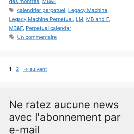
des montres
,
MB&F
Étiquettes
calendrier perpetuel
,
Legacy Machine
,
Legacy Machine Perpetual
,
LM
,
MB and F
,
MB&F
,
Perpetual calendar
Un commentaire
Page
Page
1
2
→
suivant
Test
Ne ratez aucune news
avec l'abonnement par
e-mail