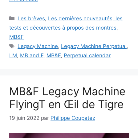
Catégories
Les brèves
,
Les dernières nouveautés, les
tests et découvertes à propos des montres
,
MB&F
Étiquettes
Legacy Machine
,
Legacy Machine Perpetual
,
LM
,
MB and F
,
MB&F
,
Perpetual calendar
MB&F Legacy Machine
FlyingT en Œil de Tigre
19 juin 2022
par
Philippe Coupatez