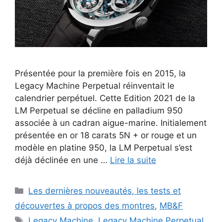
Présentée pour la première fois en 2015, la
Legacy Machine Perpetual réinventait le
calendrier perpétuel. Cette Edition 2021 de la
LM Perpetual se décline en palladium 950
associée à un cadran aigue-marine. Initialement
présentée en or 18 carats 5N + or rouge et un
modèle en platine 950, la LM Perpetual s’est
déjà déclinée en une …
Lire la suite
Catégories
Les dernières nouveautés, les tests et
découvertes à propos des montres
,
MB&F
Étiquettes
Legacy Machine
,
Legacy Machine Perpetual
,