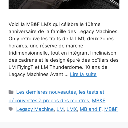
Voici la MB&F LMX qui célèbre le 10ème
anniversaire de la famille des Legacy Machines.
On y retrouve les traits de la LM1, deux zones
horaires, une réserve de marche
tridimensionnelle, tout en intégrant l’inclinaison
des cadrans et le design épuré des boîtiers des
LM FlyingT et LM Thunderdome. 10 ans de
Legacy Machines Avant …
Lire la suite
Catégories
Les dernières nouveautés, les tests et
découvertes à propos des montres
,
MB&F
Étiquettes
Legacy Machine
,
LM
,
LMX
,
MB and F
,
MB&F