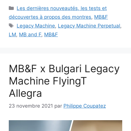
Catégories
Les dernières nouveautés, les tests et
découvertes à propos des montres
,
MB&F
Étiquettes
Legacy Machine
,
Legacy Machine Perpetual
,
LM
,
MB and F
,
MB&F
MB&F x Bulgari Legacy
Machine FlyingT
Allegra
23 novembre 2021
par
Philippe Coupatez