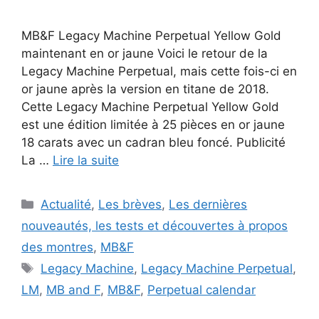
MB&F Legacy Machine Perpetual Yellow Gold
maintenant en or jaune Voici le retour de la
Legacy Machine Perpetual, mais cette fois-ci en
or jaune après la version en titane de 2018.
Cette Legacy Machine Perpetual Yellow Gold
est une édition limitée à 25 pièces en or jaune
18 carats avec un cadran bleu foncé. Publicité
La …
Lire la suite
Catégories
Actualité
,
Les brèves
,
Les dernières
nouveautés, les tests et découvertes à propos
des montres
,
MB&F
Étiquettes
Legacy Machine
,
Legacy Machine Perpetual
,
LM
,
MB and F
,
MB&F
,
Perpetual calendar