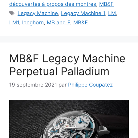
découvertes à propos des montres
,
MB&F
Étiquettes
Legacy Machine
,
Legacy Machine 1
,
LM
,
LM1
,
longhorn
,
MB and F
,
MB&F
MB&F Legacy Machine
Perpetual Palladium
19 septembre 2021
par
Philippe Coupatez