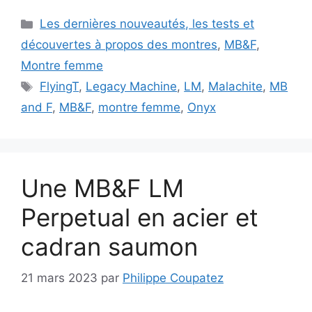
Catégories
Les dernières nouveautés, les tests et
découvertes à propos des montres
,
MB&F
,
Montre femme
Étiquettes
FlyingT
,
Legacy Machine
,
LM
,
Malachite
,
MB
and F
,
MB&F
,
montre femme
,
Onyx
Une MB&F LM
Perpetual en acier et
cadran saumon
21 mars 2023
par
Philippe Coupatez