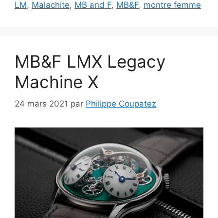
LM
,
Malachite
,
MB and F
,
MB&F
,
montre femme
MB&F LMX Legacy
Machine X
24 mars 2021
par
Philippe Coupatez