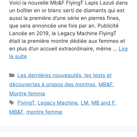
Voici la nouvelle Mb&F FlyingT Lapis Lazuli dans
un boîtier en or blanc serti de diamants qui est
aussi la première d’une série en pierres fines,
que sera annoncée une fois par an. Publicité
Lancée en 2019, la Legacy Machine FlyingT
était la première montre dédiée aux femmes et
en plus d’un accueil extraordinaire, même …
Lire
la suite
Catégories
Les dernières nouveautés, les tests et
découvertes à propos des montres
,
MB&F
,
Montre femme
Étiquettes
FlyingT
,
Legacy Machine
,
LM
,
MB and F
,
MB&F
,
montre femme