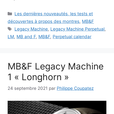
Catégories
Les dernières nouveautés, les tests et
découvertes à propos des montres
,
MB&F
Étiquettes
Legacy Machine
,
Legacy Machine Perpetual
,
LM
,
MB and F
,
MB&F
,
Perpetual calendar
MB&F Legacy Machine
1 « Longhorn »
24 septembre 2021
par
Philippe Coupatez