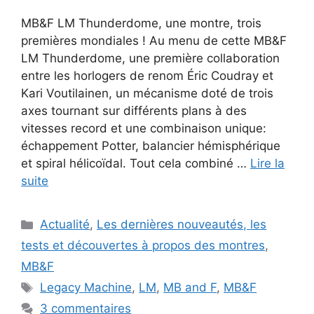
MB&F LM Thunderdome, une montre, trois
premières mondiales ! Au menu de cette MB&F
LM Thunderdome, une première collaboration
entre les horlogers de renom Éric Coudray et
Kari Voutilainen, un mécanisme doté de trois
axes tournant sur différents plans à des
vitesses record et une combinaison unique:
échappement Potter, balancier hémisphérique
et spiral hélicoïdal. Tout cela combiné …
Lire la
suite
Catégories
Actualité
,
Les dernières nouveautés, les
tests et découvertes à propos des montres
,
MB&F
Étiquettes
Legacy Machine
,
LM
,
MB and F
,
MB&F
3 commentaires