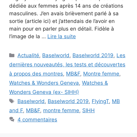
dédiée aux femmes après 14 ans de créations
masculines. J’en avais brièvement parlé à sa
sortie (article ici) et j’attendais de l’avoir en
main pour en parler plus en détail. Fidèle à
l’image de la …
Lire la suite
Catégories
Actualité
,
Baselworld
,
Baselworld 2019
,
Les
dernières nouveautés, les tests et découvertes
à propos des montres
,
MB&F
,
Montre femme
,
Watches & Wonders Geneva
,
Watches &
Wonders Geneva (ex- SIHH)
Étiquettes
Baselworld
,
Baselworld 2019
,
FlyingT
,
MB
and F
,
MB&F
,
montre femme
,
SIHH
4 commentaires