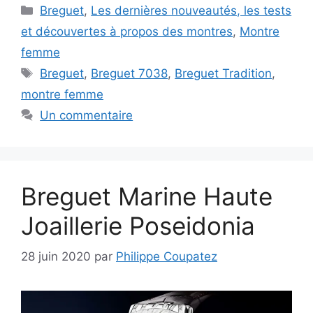
Catégories
Breguet
,
Les dernières nouveautés, les tests
et découvertes à propos des montres
,
Montre
femme
Étiquettes
Breguet
,
Breguet 7038
,
Breguet Tradition
,
montre femme
Un commentaire
Breguet Marine Haute
Joaillerie Poseidonia
28 juin 2020
par
Philippe Coupatez