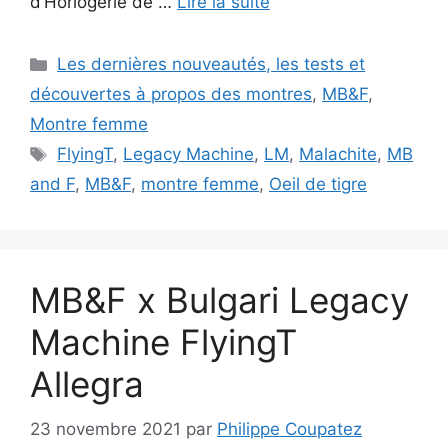
d’Horlogerie de …
Lire la suite
Catégories
Les dernières nouveautés, les tests et
découvertes à propos des montres
,
MB&F
,
Montre femme
Étiquettes
FlyingT
,
Legacy Machine
,
LM
,
Malachite
,
MB
and F
,
MB&F
,
montre femme
,
Oeil de tigre
MB&F x Bulgari Legacy
Machine FlyingT
Allegra
23 novembre 2021
par
Philippe Coupatez