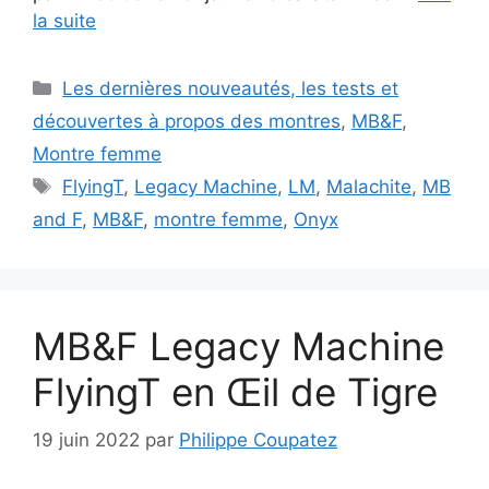
la suite
Catégories
Les dernières nouveautés, les tests et
découvertes à propos des montres
,
MB&F
,
Montre femme
Étiquettes
FlyingT
,
Legacy Machine
,
LM
,
Malachite
,
MB
and F
,
MB&F
,
montre femme
,
Onyx
MB&F Legacy Machine
FlyingT en Œil de Tigre
19 juin 2022
par
Philippe Coupatez