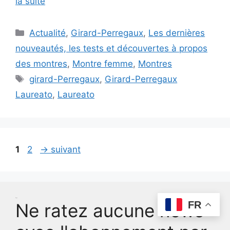
la suite
Catégories
Actualité
,
Girard-Perregaux
,
Les dernières
nouveautés, les tests et découvertes à propos
des montres
,
Montre femme
,
Montres
Étiquettes
girard-Perregaux
,
Girard-Perregaux
Laureato
,
Laureato
Page
Page
1
2
→
suivant
Test
FR
Ne ratez aucune news