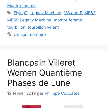
Montre femme
Étiquettes
FlyingT
,
Legacy Machine
,
MB and F
,
MB&F
,
MB&F Legacy Machine
,
montre femme
,
tourbillon
,
tourbillon volant
Un commentaire
Blancpain Villeret
Women Quantième
Phases de Lune
12 février 2019
par
Philippe Coupatez