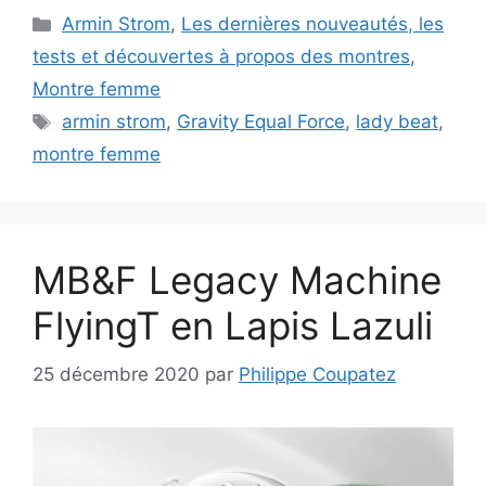
Catégories
Armin Strom
,
Les dernières nouveautés, les
tests et découvertes à propos des montres
,
Montre femme
Étiquettes
armin strom
,
Gravity Equal Force
,
lady beat
,
montre femme
MB&F Legacy Machine
FlyingT en Lapis Lazuli
25 décembre 2020
par
Philippe Coupatez