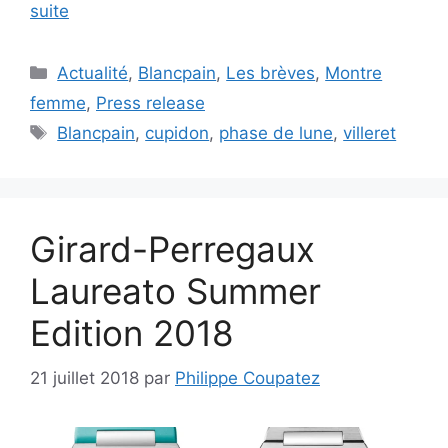
suite
Catégories
Actualité
,
Blancpain
,
Les brèves
,
Montre
femme
,
Press release
Étiquettes
Blancpain
,
cupidon
,
phase de lune
,
villeret
Girard-Perregaux
Laureato Summer
Edition 2018
21 juillet 2018
par
Philippe Coupatez