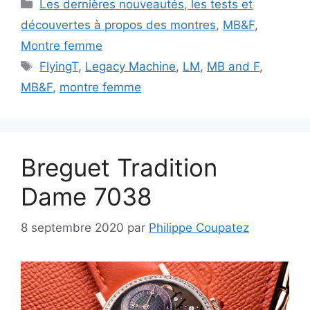
Catégories
Les dernières nouveautés, les tests et
découvertes à propos des montres
,
MB&F
,
Montre femme
Étiquettes
FlyingT
,
Legacy Machine
,
LM
,
MB and F
,
MB&F
,
montre femme
Breguet Tradition
Dame 7038
8 septembre 2020
par
Philippe Coupatez