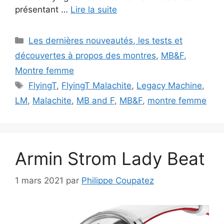
présentant …
Lire la suite
Catégories
Les dernières nouveautés, les tests et
découvertes à propos des montres
,
MB&F
,
Montre femme
Étiquettes
FlyingT
,
FlyingT Malachite
,
Legacy Machine
,
LM
,
Malachite
,
MB and F
,
MB&F
,
montre femme
Armin Strom Lady Beat
1 mars 2021
par
Philippe Coupatez