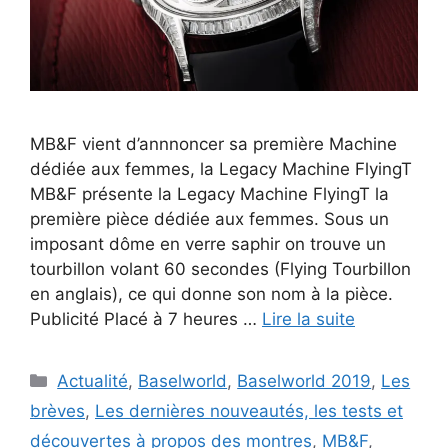
MB&F vient d’annnoncer sa première Machine
dédiée aux femmes, la Legacy Machine FlyingT
MB&F présente la Legacy Machine FlyingT la
première pièce dédiée aux femmes. Sous un
imposant dôme en verre saphir on trouve un
tourbillon volant 60 secondes (Flying Tourbillon
en anglais), ce qui donne son nom à la pièce.
Publicité Placé à 7 heures …
Lire la suite
Catégories
Actualité
,
Baselworld
,
Baselworld 2019
,
Les
brèves
,
Les dernières nouveautés, les tests et
découvertes à propos des montres
,
MB&F
,