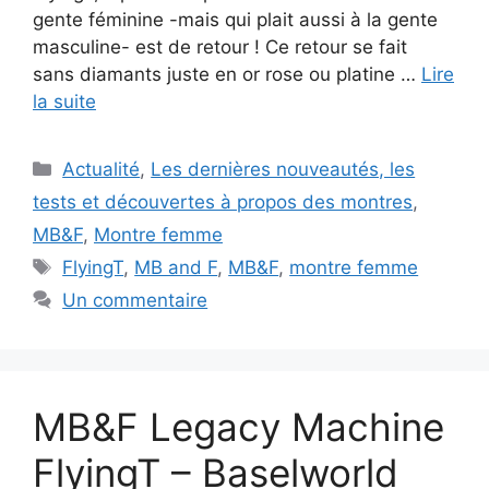
gente féminine -mais qui plait aussi à la gente
masculine- est de retour ! Ce retour se fait
sans diamants juste en or rose ou platine …
Lire
la suite
Catégories
Actualité
,
Les dernières nouveautés, les
tests et découvertes à propos des montres
,
MB&F
,
Montre femme
Étiquettes
FlyingT
,
MB and F
,
MB&F
,
montre femme
Un commentaire
MB&F Legacy Machine
FlyingT – Baselworld