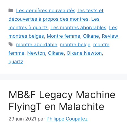
Catégories
Les dernières nouveautés, les tests et
découvertes à propos des montres
,
Les
montres à quartz
,
Les montres abordables
,
Les
montres belges
,
Montre femme
,
Olkane
,
Review
Étiquettes
montre abordable
,
montre belge
,
montre
femme
,
Newton
,
Olkane
,
Olkane Newton
,
quartz
MB&F Legacy Machine
FlyingT en Malachite
29 juin 2021
par
Philippe Coupatez