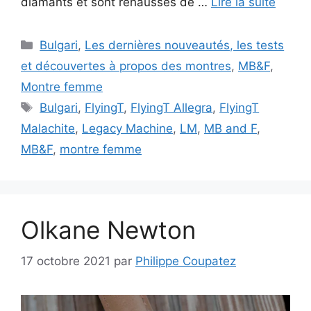
diamants et sont rehaussés de …
Lire la suite
Catégories
Bulgari
,
Les dernières nouveautés, les tests
et découvertes à propos des montres
,
MB&F
,
Montre femme
Étiquettes
Bulgari
,
FlyingT
,
FlyingT Allegra
,
FlyingT
Malachite
,
Legacy Machine
,
LM
,
MB and F
,
MB&F
,
montre femme
Olkane Newton
17 octobre 2021
par
Philippe Coupatez