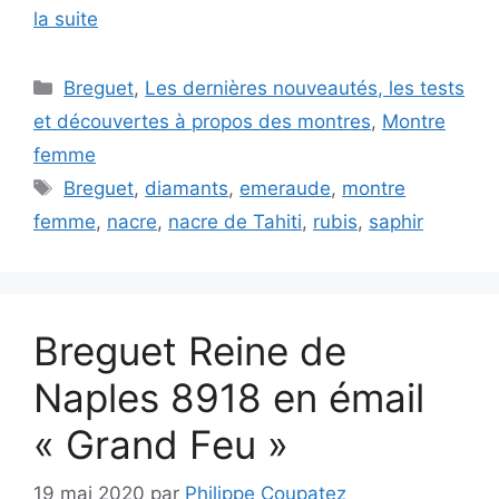
la suite
Catégories
Breguet
,
Les dernières nouveautés, les tests
et découvertes à propos des montres
,
Montre
femme
Étiquettes
Breguet
,
diamants
,
emeraude
,
montre
femme
,
nacre
,
nacre de Tahiti
,
rubis
,
saphir
Breguet Reine de
Naples 8918 en émail
« Grand Feu »
19 mai 2020
par
Philippe Coupatez