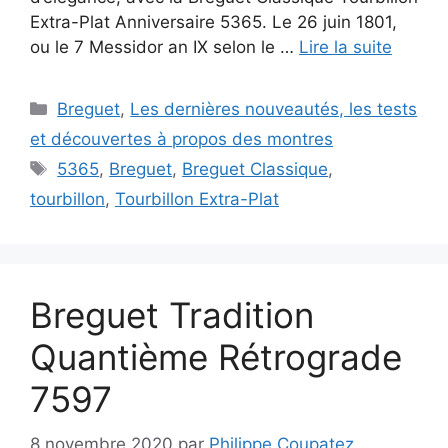
Extra-Plat Anniversaire 5365. Le 26 juin 1801,
ou le 7 Messidor an IX selon le …
Lire la suite
Catégories
Breguet
,
Les dernières nouveautés, les tests
et découvertes à propos des montres
Étiquettes
5365
,
Breguet
,
Breguet Classique
,
tourbillon
,
Tourbillon Extra-Plat
Breguet Tradition
Quantième Rétrograde
7597
8 novembre 2020
par
Philippe Coupatez