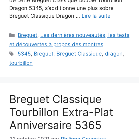
de cette Breguet Classique Double Tourbillon
Dragon 5345, s’additionne une plus sobre
Breguet Classique Dragon …
Lire la suite
Catégories
Breguet
,
Les dernières nouveautés, les tests
et découvertes à propos des montres
Étiquettes
5345
,
Breguet
,
Breguet Classique
,
dragon
,
tourbillon
Breguet Classique
Tourbillon Extra-Plat
Anniversaire 5365
31 octobre 2021
par
Philippe Coupatez