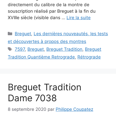
directement du calibre de la montre de
souscription réalisé par Breguet à la fin du
XVIIIe siècle (visible dans …
Lire la suite
Catégories
Breguet
,
Les dernières nouveautés, les tests
et découvertes à propos des montres
Étiquettes
7597
,
Breguet
,
Breguet Tradition
,
Breguet
Tradition Quantième Retrograde
,
Rétrograde
Breguet Tradition
Dame 7038
8 septembre 2020
par
Philippe Coupatez