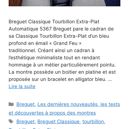
Breguet Classique Tourbillon Extra-Plat
Automatique 5367 Breguet pare le cadran de
sa Classique Tourbillon Extra-Plat d’un bleu
profond en émail « Grand Feu »
traditionnel. Créant ainsi un cadran à
l’esthétique minimaliste tout en rendant
hommage à un métier particulièrement pointu.
La montre possède un boitier en platine et est
proposée sur un bracelet en alligator bleu. …
Lire la suite
Catégories
Breguet
,
Les dernières nouveautés, les tests
et découvertes à propos des montres
Étiquettes
Breguet
,
Breguet Classique
,
tourbillon
,