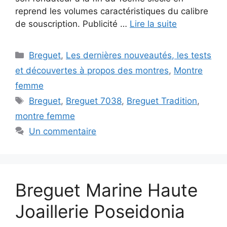
reprend les volumes caractéristiques du calibre
de souscription. Publicité …
Lire la suite
Catégories
Breguet
,
Les dernières nouveautés, les tests
et découvertes à propos des montres
,
Montre
femme
Étiquettes
Breguet
,
Breguet 7038
,
Breguet Tradition
,
montre femme
Un commentaire
Breguet Marine Haute
Joaillerie Poseidonia