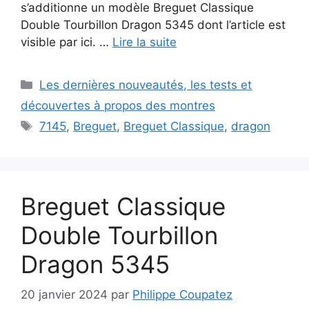
s’additionne un modèle Breguet Classique
Double Tourbillon Dragon 5345 dont l’article est
visible par ici. …
Lire la suite
Catégories
Les dernières nouveautés, les tests et
découvertes à propos des montres
Étiquettes
7145
,
Breguet
,
Breguet Classique
,
dragon
Breguet Classique
Double Tourbillon
Dragon 5345
20 janvier 2024
par
Philippe Coupatez