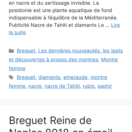
en nacre et du sertissage invisible. La
posidonie est une plante aquatique de fond
indispensable à l’équilibre de la Méditerranée.
Publicité Nacre de Tahiti et diamants Le …
Lire
la suite
Catégories
Breguet
,
Les dernières nouveautés, les tests
et découvertes à propos des montres
,
Montre
femme
Étiquettes
Breguet
,
diamants
,
emeraude
,
montre
femme
,
nacre
,
nacre de Tahiti
,
rubis
,
saphir
Breguet Reine de