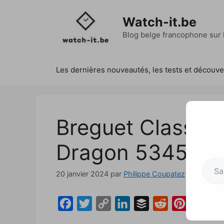
Aller
au
Watch-it.be
contenu
Blog belge francophone sur l
Les dernières nouveautés, les tests et découv
Breguet Classiqu
Dragon 5345
Saisissez votre adresse e-mai
20 janvier 2024
par
Philippe Coupatez
F
T
C
L
B
R
P
a
w
o
i
u
e
i