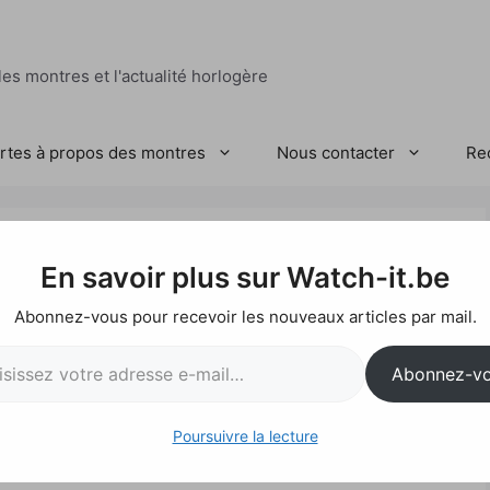
es montres et l'actualité horlogère
ertes à propos des montres
Nous contacter
Re
e Double Tourbillon
En savoir plus sur Watch-it.be
Abonnez-vous pour recevoir les nouveaux articles par mail.
l…
Abonnez-v
Poursuivre la lecture