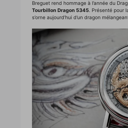
Breguet rend hommage à l’année du Drag
c
i
p
n
f
d
n
Tourbillon Dragon 5345
. Présenté pour l
e
t
y
k
f
d
t
s’orne aujourd’hui d’un dragon mélangeant
b
t
L
e
e
i
e
o
e
i
d
r
t
r
o
r
n
I
e
k
k
n
s
t