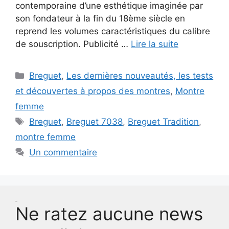
contemporaine d’une esthétique imaginée par
son fondateur à la fin du 18ème siècle en
reprend les volumes caractéristiques du calibre
de souscription. Publicité …
Lire la suite
Catégories
Breguet
,
Les dernières nouveautés, les tests
et découvertes à propos des montres
,
Montre
femme
Étiquettes
Breguet
,
Breguet 7038
,
Breguet Tradition
,
montre femme
Un commentaire
Test
Ne ratez aucune news