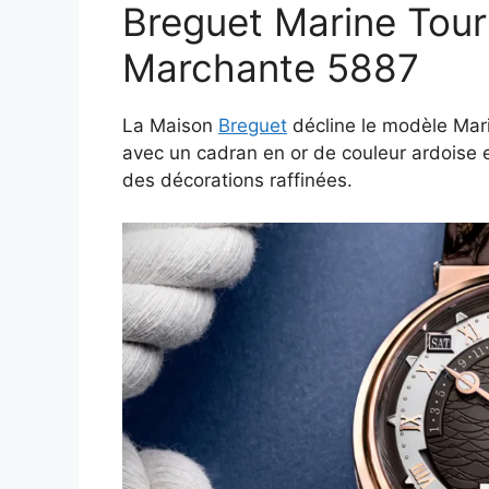
Breguet Marine Tour
c
i
p
n
f
d
n
e
t
y
k
f
d
t
Marchante 5887
b
t
L
e
e
i
e
o
e
i
d
r
t
r
La Maison
Breguet
décline le modèle Mari
o
r
n
I
e
avec un cadran en or de couleur ardoise 
des décorations raffinées.
k
k
n
s
t