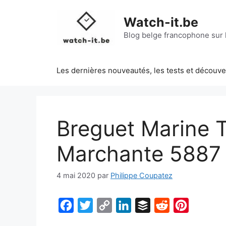
Aller
au
Watch-it.be
contenu
Blog belge francophone sur l
Les dernières nouveautés, les tests et découv
Breguet Marine T
Marchante 5887
4 mai 2020
par
Philippe Coupatez
F
T
C
L
B
R
P
a
w
o
i
u
e
i