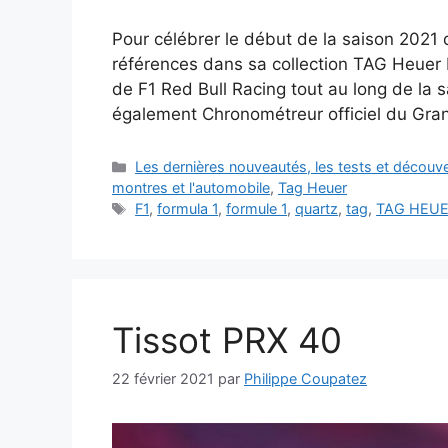
Pour célébrer le début de la saison 2021
références dans sa collection TAG Heuer 
de F1 Red Bull Racing tout au long de la 
également Chronométreur officiel du Gra
Catégories
Les dernières nouveautés, les tests et décou
montres et l'automobile
,
Tag Heuer
Étiquettes
F1
,
formula 1
,
formule 1
,
quartz
,
tag
,
TAG HEU
Tissot PRX 40
22 février 2021
par
Philippe Coupatez