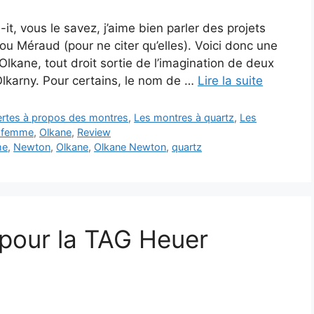
t, vous le savez, j’aime bien parler des projets
u Méraud (pour ne citer qu’elles). Voici donc une
lkane, tout droit sortie de l’imagination de deux
Olkarny. Pour certains, le nom de …
Lire la suite
vertes à propos des montres
,
Les montres à quartz
,
Les
 femme
,
Olkane
,
Review
me
,
Newton
,
Olkane
,
Olkane Newton
,
quartz
 pour la TAG Heuer