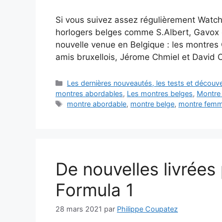
Si vous suivez assez régulièrement Watch-i
horlogers belges comme S.Albert, Gavox o
nouvelle venue en Belgique : les montres O
amis bruxellois, Jérome Chmiel et David 
Catégories
Les dernières nouveautés, les tests et décou
montres abordables
,
Les montres belges
,
Montre
Étiquettes
montre abordable
,
montre belge
,
montre fem
De nouvelles livrées
Formula 1
28 mars 2021
par
Philippe Coupatez