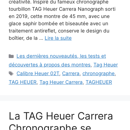
créativité. Inspiré du fameux chronographe
tourbillon TAG Heuer Carrera Nanograph sorti
en 2019, cette montre de 45 mm, avec une
glace saphir bombée et biseautée avec un
traitement antireflet, conserve le design du
boîtier, de la …
Lire la suite
Catégories
Les dernières nouveautés, les tests et
découvertes à propos des montres
,
Tag Heuer
Étiquettes
Calibre Heuer 02T
,
Carrera
,
chronographe
,
TAG HEUER
,
Tag Heuer Carrera
,
TAGHEUER
La TAG Heuer Carrera
Chronographe se