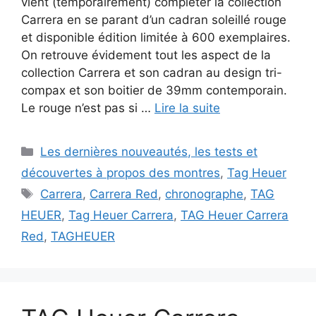
vient (temporairement) compléter la collection
Carrera en se parant d’un cadran soleillé rouge
et disponible édition limitée à 600 exemplaires.
On retrouve évidement tout les aspect de la
collection Carrera et son cadran au design tri-
compax et son boitier de 39mm contemporain.
Le rouge n’est pas si …
Lire la suite
Catégories
Les dernières nouveautés, les tests et
découvertes à propos des montres
,
Tag Heuer
Étiquettes
Carrera
,
Carrera Red
,
chronographe
,
TAG
HEUER
,
Tag Heuer Carrera
,
TAG Heuer Carrera
Red
,
TAGHEUER