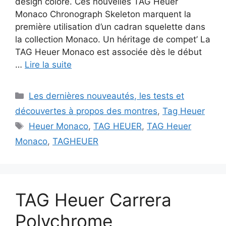
design coloré. Ces nouvelles TAG Heuer
Monaco Chronograph Skeleton marquent la
première utilisation d’un cadran squelette dans
la collection Monaco. Un héritage de compet’ La
TAG Heuer Monaco est associée dès le début
…
Lire la suite
Catégories
Les dernières nouveautés, les tests et
découvertes à propos des montres
,
Tag Heuer
Étiquettes
Heuer Monaco
,
TAG HEUER
,
TAG Heuer
Monaco
,
TAGHEUER
TAG Heuer Carrera
Polychrome