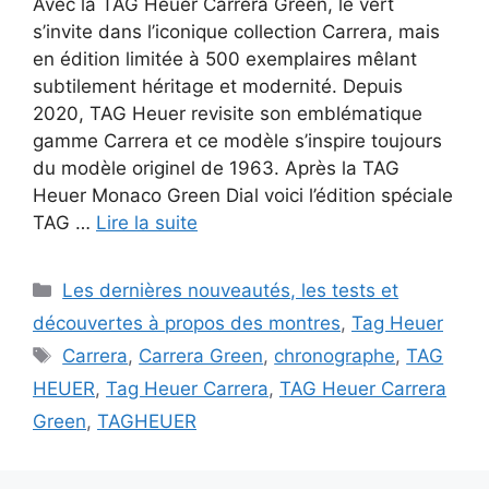
Avec la TAG Heuer Carrera Green, le vert
s’invite dans l’iconique collection Carrera, mais
en édition limitée à 500 exemplaires mêlant
subtilement héritage et modernité. Depuis
2020, TAG Heuer revisite son emblématique
gamme Carrera et ce modèle s’inspire toujours
du modèle originel de 1963. Après la TAG
Heuer Monaco Green Dial voici l’édition spéciale
TAG …
Lire la suite
Catégories
Les dernières nouveautés, les tests et
découvertes à propos des montres
,
Tag Heuer
Étiquettes
Carrera
,
Carrera Green
,
chronographe
,
TAG
HEUER
,
Tag Heuer Carrera
,
TAG Heuer Carrera
Green
,
TAGHEUER