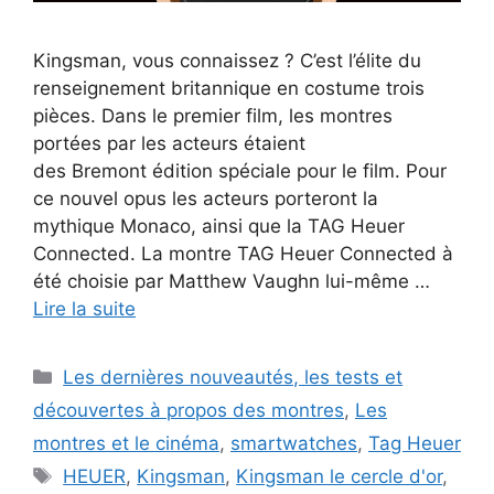
Kingsman, vous connaissez ? C’est l’élite du
renseignement britannique en costume trois
pièces. Dans le premier film, les montres
portées par les acteurs étaient
des Bremont édition spéciale pour le film. Pour
ce nouvel opus les acteurs porteront la
mythique Monaco, ainsi que la TAG Heuer
Connected. La montre TAG Heuer Connected à
été choisie par Matthew Vaughn lui-même …
Lire la suite
Catégories
Les dernières nouveautés, les tests et
découvertes à propos des montres
,
Les
montres et le cinéma
,
smartwatches
,
Tag Heuer
Étiquettes
HEUER
,
Kingsman
,
Kingsman le cercle d'or
,