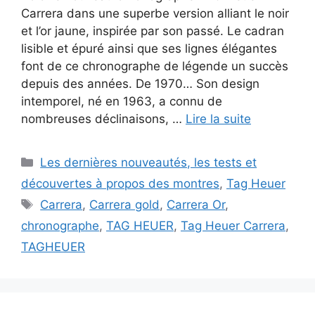
Carrera dans une superbe version alliant le noir
et l’or jaune, inspirée par son passé. Le cadran
lisible et épuré ainsi que ses lignes élégantes
font de ce chronographe de légende un succès
depuis des années. De 1970… Son design
intemporel, né en 1963, a connu de
nombreuses déclinaisons, …
Lire la suite
Catégories
Les dernières nouveautés, les tests et
découvertes à propos des montres
,
Tag Heuer
Étiquettes
Carrera
,
Carrera gold
,
Carrera Or
,
chronographe
,
TAG HEUER
,
Tag Heuer Carrera
,
TAGHEUER