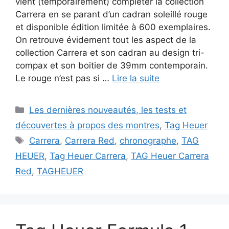
vient (temporairement) compléter la collection
Carrera en se parant d’un cadran soleillé rouge
et disponible édition limitée à 600 exemplaires.
On retrouve évidement tout les aspect de la
collection Carrera et son cadran au design tri-
compax et son boitier de 39mm contemporain.
Le rouge n’est pas si …
Lire la suite
Catégories
Les dernières nouveautés, les tests et
découvertes à propos des montres
,
Tag Heuer
Étiquettes
Carrera
,
Carrera Red
,
chronographe
,
TAG
HEUER
,
Tag Heuer Carrera
,
TAG Heuer Carrera
Red
,
TAGHEUER