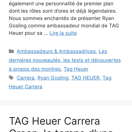
également une personnalité de premier plan
dont les rôles sont d’ores et déjà légendaires.
Nous sommes enchantés de présenter Ryan
Gosling comme ambassadeur mondial de TAG
Heuer pour sa …
Lire la suite
Catégories
Ambassadeurs & Ambassadrices
,
Les
dernières nouveautés, les tests et découvertes
à propos des montres
,
Tag Heuer
Étiquettes
Carrera
,
Ryan Gosling
,
TAG HEUER
,
Tag
Heuer Carrera
TAG Heuer Carrera