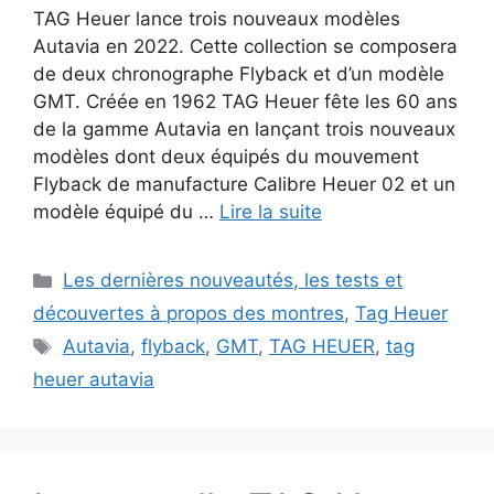
TAG Heuer lance trois nouveaux modèles
Autavia en 2022. Cette collection se composera
de deux chronographe Flyback et d’un modèle
GMT. Créée en 1962 TAG Heuer fête les 60 ans
de la gamme Autavia en lançant trois nouveaux
modèles dont deux équipés du mouvement
Flyback de manufacture Calibre Heuer 02 et un
modèle équipé du …
Lire la suite
Catégories
Les dernières nouveautés, les tests et
découvertes à propos des montres
,
Tag Heuer
Étiquettes
Autavia
,
flyback
,
GMT
,
TAG HEUER
,
tag
heuer autavia