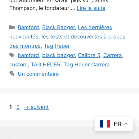
qui voudraient en savoir plus sur James
Thompson, le fondateur …
Lire la suite
Catégories
Bamford
,
Black Badger
,
Les dernières
nouveautés, les tests et découvertes à propos
des montres
,
Tag Heuer
Étiquettes
bamford
,
black badger
,
Calibre 5
,
Carrera
,
custom
,
TAG HEUER
,
Tag Heuer Carrera
Un commentaire
Page
Page
1
2
→
suivant
FR
Test