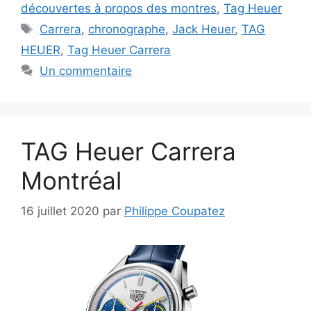
découvertes à propos des montres
,
Tag Heuer
Étiquettes
Carrera
,
chronographe
,
Jack Heuer
,
TAG
HEUER
,
Tag Heuer Carrera
Un commentaire
TAG Heuer Carrera
Montréal
16 juillet 2020
par
Philippe Coupatez