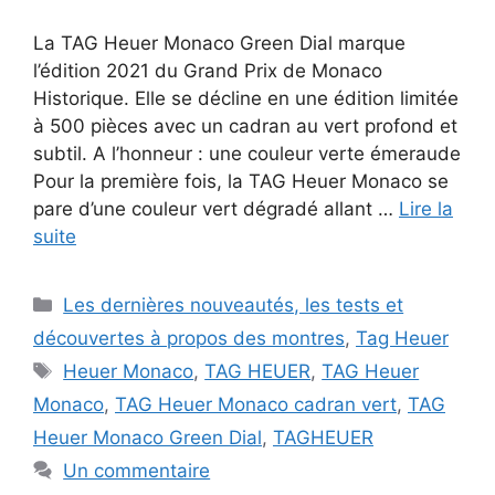
La TAG Heuer Monaco Green Dial marque
l’édition 2021 du Grand Prix de Monaco
Historique. Elle se décline en une édition limitée
à 500 pièces avec un cadran au vert profond et
subtil. A l’honneur : une couleur verte émeraude
Pour la première fois, la TAG Heuer Monaco se
pare d’une couleur vert dégradé allant …
Lire la
suite
Catégories
Les dernières nouveautés, les tests et
découvertes à propos des montres
,
Tag Heuer
Étiquettes
Heuer Monaco
,
TAG HEUER
,
TAG Heuer
Monaco
,
TAG Heuer Monaco cadran vert
,
TAG
Heuer Monaco Green Dial
,
TAGHEUER
Un commentaire