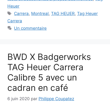
Heuer
Étiquettes
Carrera
,
Montreal
,
TAG HEUER
,
Tag Heuer
Carrera
Un commentaire
BWD X Badgerworks
TAG Heuer Carrera
Calibre 5 avec un
cadran en café
6 juin 2020
par
Philippe Coupatez