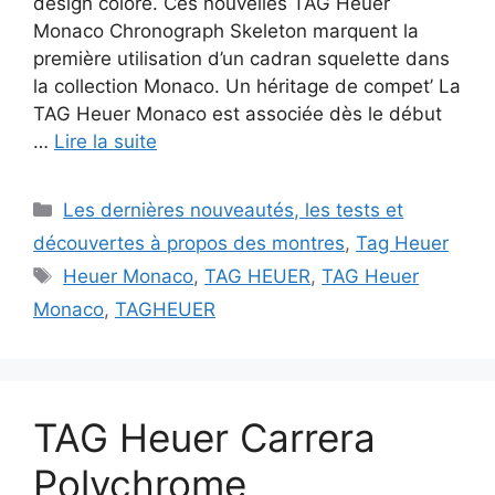
design coloré. Ces nouvelles TAG Heuer
Monaco Chronograph Skeleton marquent la
première utilisation d’un cadran squelette dans
la collection Monaco. Un héritage de compet’ La
TAG Heuer Monaco est associée dès le début
…
Lire la suite
Catégories
Les dernières nouveautés, les tests et
découvertes à propos des montres
,
Tag Heuer
Étiquettes
Heuer Monaco
,
TAG HEUER
,
TAG Heuer
Monaco
,
TAGHEUER
TAG Heuer Carrera
Polychrome