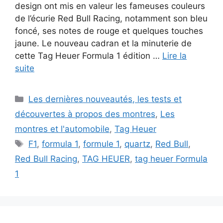
design ont mis en valeur les fameuses couleurs
de l’écurie Red Bull Racing, notamment son bleu
foncé, ses notes de rouge et quelques touches
jaune. Le nouveau cadran et la minuterie de
cette Tag Heuer Formula 1 édition …
Lire la
suite
Catégories
Les dernières nouveautés, les tests et
découvertes à propos des montres
,
Les
montres et l'automobile
,
Tag Heuer
Étiquettes
F1
,
formula 1
,
formule 1
,
quartz
,
Red Bull
,
Red Bull Racing
,
TAG HEUER
,
tag heuer Formula
1