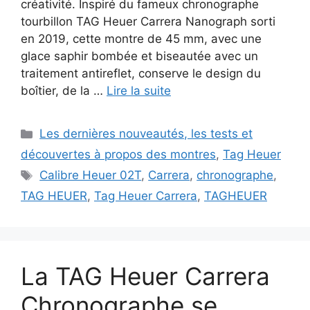
créativité. Inspiré du fameux chronographe
tourbillon TAG Heuer Carrera Nanograph sorti
en 2019, cette montre de 45 mm, avec une
glace saphir bombée et biseautée avec un
traitement antireflet, conserve le design du
boîtier, de la …
Lire la suite
Catégories
Les dernières nouveautés, les tests et
découvertes à propos des montres
,
Tag Heuer
Étiquettes
Calibre Heuer 02T
,
Carrera
,
chronographe
,
TAG HEUER
,
Tag Heuer Carrera
,
TAGHEUER
La TAG Heuer Carrera
Chronographe se