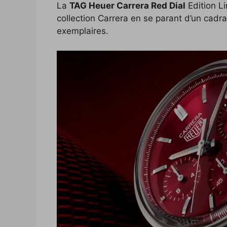
La
TAG Heuer Carrera Red Dial
Edition Li
c
i
p
n
f
d
n
collection Carrera en se parant d’un cadra
e
t
y
k
f
d
t
exemplaires.
b
t
L
e
e
i
e
o
e
i
d
r
t
r
o
r
n
I
e
k
k
n
s
t