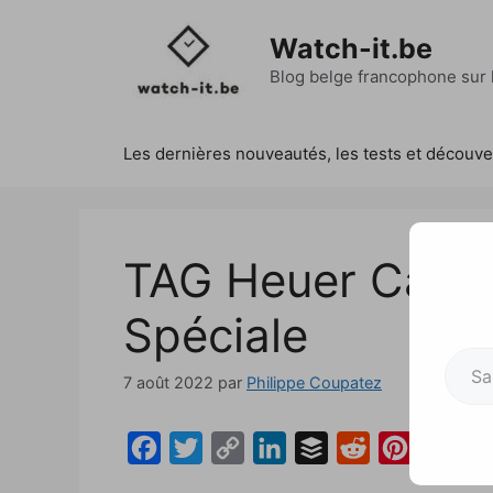
Aller
au
Watch-it.be
contenu
Blog belge francophone sur l
Les dernières nouveautés, les tests et découv
TAG Heuer Carre
Spéciale
Saisissez votre adresse e-mai
7 août 2022
par
Philippe Coupatez
F
T
C
L
B
R
P
a
w
o
i
u
e
i