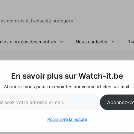
es montres et l'actualité horlogère
ertes à propos des montres
Nous contacter
Re
ra Red Edition
En savoir plus sur Watch-it.be
Abonnez-vous pour recevoir les nouveaux articles par mail.
l…
Abonnez-v
Poursuivre la lecture