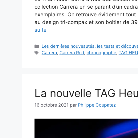
collection Carrera en se parant d’un cadra
exemplaires. On retrouve évidement tout l
au design tri-compax et son boitier de 3
suite
Catégories
Les dernières nouveautés, les tests et décou
Étiquettes
Carrera
,
Carrera Red
,
chronographe
,
TAG HE
La nouvelle TAG Heue
16 octobre 2021
par
Philippe Coupatez