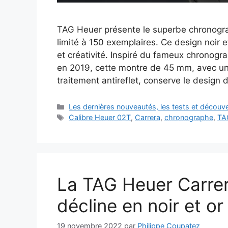
TAG Heuer présente le superbe chronogr
limité à 150 exemplaires. Ce design noir 
et créativité. Inspiré du fameux chronog
en 2019, cette montre de 45 mm, avec un
traitement antireflet, conserve le design d
Catégories
Les dernières nouveautés, les tests et décou
Étiquettes
Calibre Heuer 02T
,
Carrera
,
chronographe
,
TA
La TAG Heuer Carre
décline en noir et or
19 novembre 2022
par
Philippe Coupatez