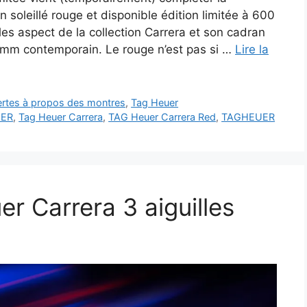
n soleillé rouge et disponible édition limitée à 600
es aspect de la collection Carrera et son cadran
9mm contemporain. Le rouge n’est pas si …
Lire la
vertes à propos des montres
,
Tag Heuer
UER
,
Tag Heuer Carrera
,
TAG Heuer Carrera Red
,
TAGHEUER
r Carrera 3 aiguilles