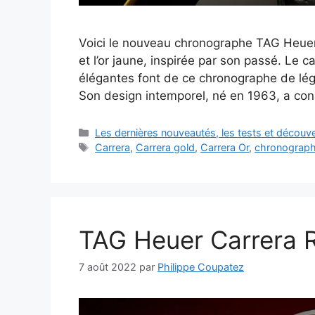
Voici le nouveau chronographe TAG Heuer 
et l’or jaune, inspirée par son passé. Le c
élégantes font de ce chronographe de l
Son design intemporel, né en 1963, a co
Catégories
Les dernières nouveautés, les tests et décou
Étiquettes
Carrera
,
Carrera gold
,
Carrera Or
,
chronograp
TAG Heuer Carrera R
7 août 2022
par
Philippe Coupatez