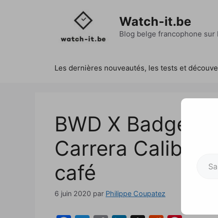
Aller
au
Watch-it.be
contenu
Blog belge francophone sur l
Les dernières nouveautés, les tests et découv
BWD X Badgerwo
Carrera Calibre 
Saisissez votre adresse e-mai
café
6 juin 2020
par
Philippe Coupatez