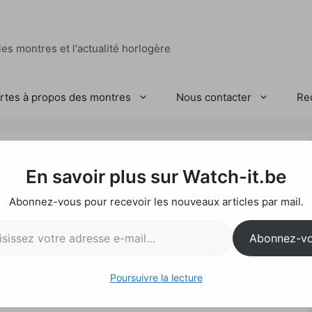
es montres et l'actualité horlogère
ertes à propos des montres
Nous contacter
Re
rks TAG Heuer
En savoir plus sur Watch-it.be
5 avec un cadran en
Abonnez-vous pour recevoir les nouveaux articles par mail.
l…
Abonnez-v
Poursuivre la lecture