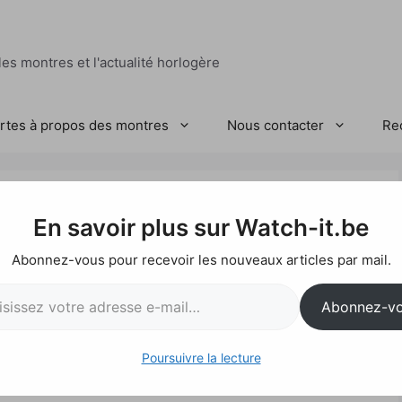
es montres et l'actualité horlogère
ertes à propos des montres
Nous contacter
Re
E
En savoir plus sur Watch-it.be
Abonnez-vous pour recevoir les nouveaux articles par mail.
l…
Abonnez-v
Poursuivre la lecture
sion entre tradition et