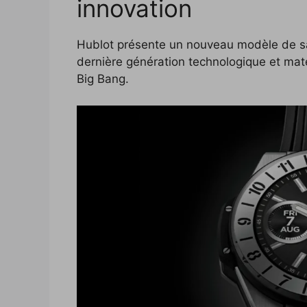
innovation
b
t
L
e
e
i
e
o
e
i
d
r
t
r
Hublot présente un nouveau modèle de s
o
r
n
I
e
dernière génération technologique et maté
Big Bang.
k
k
n
s
t