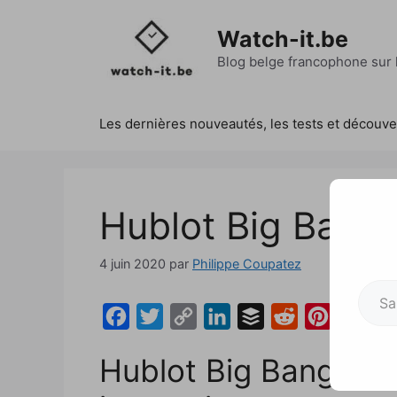
Aller
au
Watch-it.be
contenu
Blog belge francophone sur l
Les dernières nouveautés, les tests et découv
Hublot Big Bang 
4 juin 2020
par
Philippe Coupatez
Saisissez votre adresse e-mai
F
T
C
L
B
R
P
a
w
o
i
u
e
i
Hublot Big Bang E, fu
c
i
p
n
f
d
n
e
t
y
k
f
d
t