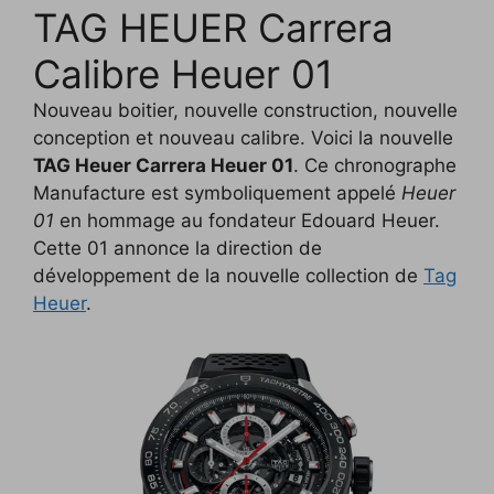
TAG HEUER Carrera
c
i
p
n
f
d
n
e
t
y
k
f
d
t
Calibre Heuer 01
b
t
L
e
e
i
e
Nouveau boitier, nouvelle construction, nouvelle
o
e
i
d
r
t
r
conception et nouveau calibre. Voici la nouvelle
o
r
n
I
e
TAG Heuer Carrera Heuer 01
. Ce chronographe
k
k
n
s
Manufacture est symboliquement appelé
Heuer
01
en hommage au fondateur Edouard Heuer.
t
Cette 01 annonce la direction de
développement de la nouvelle collection de
Tag
Heuer
.