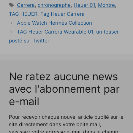
e
f
e
n
l
e
e
e
e
Étiquettes
Carrera
,
chronographe
,
Heuer 01
,
Montre
,
f
e
f
e
e
n
n
l
l
e
n
e
n
f
ê
ê
l
l
n
ê
n
o
e
t
t
TAG HEUER
,
Tag Heuer Carrera
e
e
ê
t
ê
u
n
r
r
f
f
t
r
t
v
ê
e
e
Apple Watch Hermès Collection
e
e
r
e
r
e
t
)
)
n
n
e
)
e
l
r
ê
ê
TAG Heuer Carrera Wearable 01, un teaser
)
)
l
e
t
t
e
)
r
r
f
posté sur Twitter
e
e
e
)
)
n
ê
t
r
e
)
Test
Ne ratez aucune news
avec l'abonnement par
e-mail
Pour recevoir chaque nouvel article publié sur le
site directement dans votre boite mail,
saisissez votre adresse e-mail dans le champ