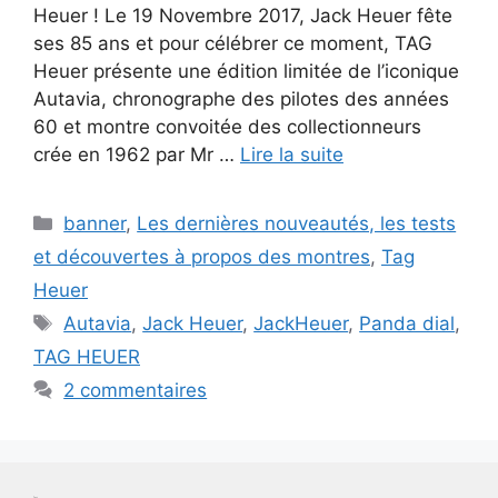
Heuer ! Le 19 Novembre 2017, Jack Heuer fête
ses 85 ans et pour célébrer ce moment, TAG
Heuer présente une édition limitée de l’iconique
Autavia, chronographe des pilotes des années
60 et montre convoitée des collectionneurs
crée en 1962 par Mr …
Lire la suite
Catégories
banner
,
Les dernières nouveautés, les tests
et découvertes à propos des montres
,
Tag
Heuer
Étiquettes
Autavia
,
Jack Heuer
,
JackHeuer
,
Panda dial
,
TAG HEUER
2 commentaires
Test