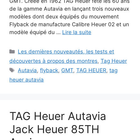
GMT. Créée en 1962 TAG Heuer fête les 60 ans
de la gamme Autavia en lançant trois nouveaux
modèles dont deux équipés du mouvement
Flyback de manufacture Calibre Heuer 02 et un
modèle équipé du …
Lire la suite
Catégories
Les dernières nouveautés, les tests et
découvertes à propos des montres
,
Tag Heuer
Étiquettes
Autavia
,
flyback
,
GMT
,
TAG HEUER
,
tag
heuer autavia
TAG Heuer Autavia
Jack Heuer 85TH