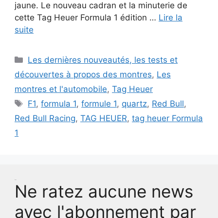
jaune. Le nouveau cadran et la minuterie de
cette Tag Heuer Formula 1 édition …
Lire la
suite
Catégories
Les dernières nouveautés, les tests et
découvertes à propos des montres
,
Les
montres et l'automobile
,
Tag Heuer
Étiquettes
F1
,
formula 1
,
formule 1
,
quartz
,
Red Bull
,
Red Bull Racing
,
TAG HEUER
,
tag heuer Formula
1
Test
Ne ratez aucune news
avec l'abonnement par