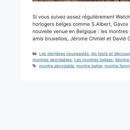
Si vous suivez assez régulièrement Watch-i
horlogers belges comme S.Albert, Gavox o
nouvelle venue en Belgique : les montres O
amis bruxellois, Jérome Chmiel et David 
Catégories
Les dernières nouveautés, les tests et décou
montres abordables
,
Les montres belges
,
Montre
Étiquettes
montre abordable
,
montre belge
,
montre fem