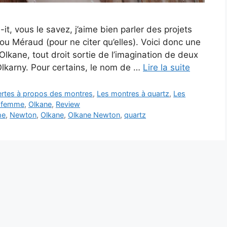
t, vous le savez, j’aime bien parler des projets
u Méraud (pour ne citer qu’elles). Voici donc une
lkane, tout droit sortie de l’imagination de deux
Olkarny. Pour certains, le nom de …
Lire la suite
vertes à propos des montres
,
Les montres à quartz
,
Les
 femme
,
Olkane
,
Review
me
,
Newton
,
Olkane
,
Olkane Newton
,
quartz