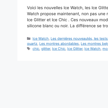
Voici les nouvelles Ice Watch, les Ice Glitt
Watch propose maintenant, non pas une ma
Ice Glitter et Ice Chic . Ces nouveaux mo
silicone blanc ou noir. La différence se 
Catégories
Ice Watch
,
Les dernières nouveautés, les test
quartz
,
Les montres abordables
,
Les montres bel
Étiquettes
chic
,
glitter
,
Ice Chic
,
Ice Glitter
,
Ice Watch
,
mo