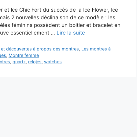
er et Ice Chic Fort du succès de la Ice Flower, Ice
is 2 nouvelles déclinaison de ce modèle : les
dèles féminins possèdent un boitier et bracelet en
trouve essentiellement …
Lire la suite
s et découvertes à propos des montres
,
Les montres à
ges
,
Montre femme
ntres
,
quartz
,
relojes
,
watches