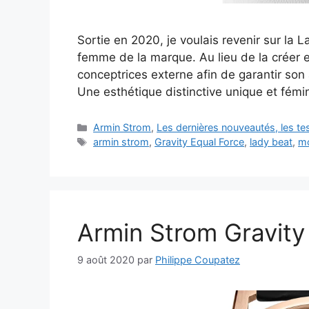
Sortie en 2020, je voulais revenir sur la
femme de la marque. Au lieu de la créer e
conceptrices externe afin de garantir son
Une esthétique distinctive unique et fémi
Catégories
Armin Strom
,
Les dernières nouveautés, les t
Étiquettes
armin strom
,
Gravity Equal Force
,
lady beat
,
m
Armin Strom Gravity
9 août 2020
par
Philippe Coupatez