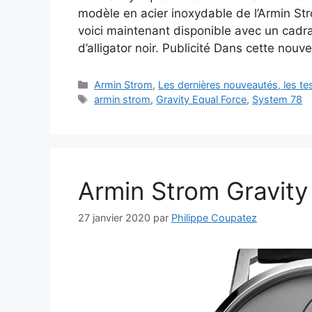
modèle en acier inoxydable de l’Armin Str
voici maintenant disponible avec un cadran
d’alligator noir. Publicité Dans cette nouv
Catégories
Armin Strom
,
Les dernières nouveautés, les t
Étiquettes
armin strom
,
Gravity Equal Force
,
System 78
Armin Strom Gravity
27 janvier 2020
par
Philippe Coupatez