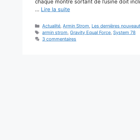
chaque montre sortant de l’usine doit incl
…
Lire la suite
Catégories
Actualité
,
Armin Strom
,
Les dernières nouveaut
Étiquettes
armin strom
,
Gravity Equal Force
,
System 78
3 commentaires