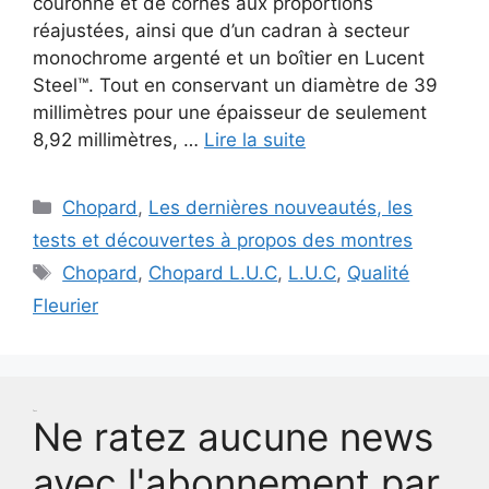
couronne et de cornes aux proportions
réajustées, ainsi que d’un cadran à secteur
monochrome argenté et un boîtier en Lucent
Steel™. Tout en conservant un diamètre de 39
millimètres pour une épaisseur de seulement
8,92 millimètres, …
Lire la suite
Catégories
Chopard
,
Les dernières nouveautés, les
tests et découvertes à propos des montres
Étiquettes
Chopard
,
Chopard L.U.C
,
L.U.C
,
Qualité
Fleurier
Test
Ne ratez aucune news
avec l'abonnement par