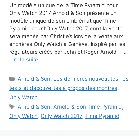
Un modèle unique de la Time Pyramid pour
Only Watch 2017 Arnold & Son présente un
modèle unique de son emblématique Time
Pyramid pour l’Only Watch 2017 dont la vente
sera menée par Christie’s lors de la vente aux
enchères Only Watch à Genève. Inspiré par les
régulateurs créés par John et Roger Arnold il …
Lire la suite
Catégories
Arnold & Son
,
Les dernières nouveautés, les
tests et découvertes à propos des montres
,
Only Watch
Étiquettes
Arnold & Son
,
Arnold & Son Time Pyramid
,
Only Watch
,
Only Watch 2017
,
Time Pyramid