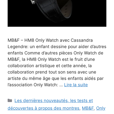
MB&F – HM8 Only Watch avec Cassandra
Legendre: un enfant dessine pour aider d’autres
enfants Comme d’autres pièces Only Watch de
MB&F, la HM8 Only Watch est le fruit d’une
collaboration artistique et cette année, la
collaboration prend tout son sens avec une
artiste du même âge que les enfants aidés par
l’association Only Watch: …
Lire la suite
Catégories
Les dernières nouveautés, les tests et
découvertes à propos des montres
,
MB&F
,
Only