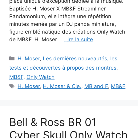
pièce unique d’exception dédiée à la musique.
Baptisée H. Moser X MB&F Streamliner
Pandamonium, elle intègre une répétition
minutes menée par un DJ panda miniature,
figure emblématique des créations Only Watch
de MB&F. H. Moser …
Lire la suite
Catégories
H. Moser
,
Les dernières nouveautés, les
tests et découvertes à propos des montres
,
MB&F
,
Only Watch
Étiquettes
H. Moser
,
H. Moser & Cie.
,
MB and F
,
MB&F
Bell & Ross BR 01
Cyber Skull Only Watch