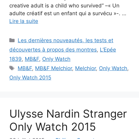
creative adult is a child who survived” –« Un
adulte créatif est un enfant qui a survécu »-. …
Lire la suite
Catégories
Les dernières nouveautés, les tests et
découvertes à propos des montres
,
L’Epée
1839
,
MB&F
,
Only Watch
Étiquettes
MB&F
,
MB&F Melchior
,
Melchior
,
Only Watch
,
Only Watch 2015
Ulysse Nardin Stranger
Only Watch 2015