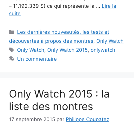
– 11.192.339 $) ce qui représente la …
Lire la
suite
Catégories
Les dernières nouveautés, les tests et
découvertes à propos des montres
,
Only Watch
Étiquettes
Only Watch
,
Only Watch 2015
,
onlywatch
Un commentaire
Only Watch 2015 : la
liste des montres
17 septembre 2015
par
Philippe Coupatez