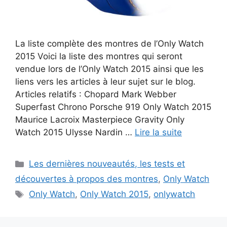
La liste complète des montres de l’Only Watch
2015 Voici la liste des montres qui seront
vendue lors de l’Only Watch 2015 ainsi que les
liens vers les articles à leur sujet sur le blog.
Articles relatifs : Chopard Mark Webber
Superfast Chrono Porsche 919 Only Watch 2015
Maurice Lacroix Masterpiece Gravity Only
Watch 2015 Ulysse Nardin …
Lire la suite
Catégories
Les dernières nouveautés, les tests et
découvertes à propos des montres
,
Only Watch
Étiquettes
Only Watch
,
Only Watch 2015
,
onlywatch