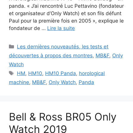
panda. « J’ai rencontré Luc Pettavino (fondateur
et organisateur d’Only Watch) et son fils défunt
Paul pour la première fois en 2005 », explique le
fondateur de …
Lire la suite
Catégories
Les dernières nouveautés, les tests et
découvertes à propos des montres
,
MB&F
,
Only
Watch
Étiquettes
HM
,
HM10
,
HM10 Panda
,
horological
machine
,
MB&F
,
Only Watch
,
Panda
Bell & Ross BR05 Only
Watch 2019