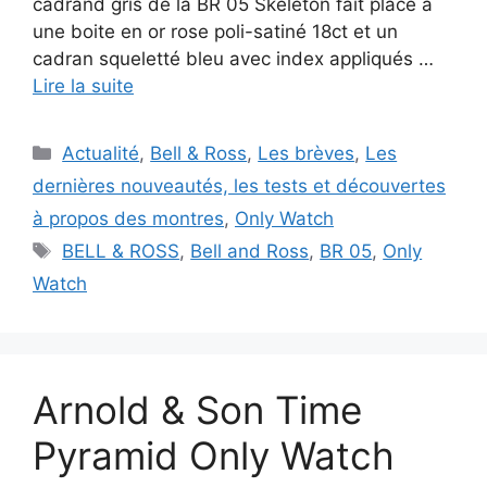
cadrand gris de la BR 05 Skeleton fait place à
une boite en or rose poli-satiné 18ct et un
cadran squeletté bleu avec index appliqués …
Lire la suite
Catégories
Actualité
,
Bell & Ross
,
Les brèves
,
Les
dernières nouveautés, les tests et découvertes
à propos des montres
,
Only Watch
Étiquettes
BELL & ROSS
,
Bell and Ross
,
BR 05
,
Only
Watch
Arnold & Son Time
Pyramid Only Watch