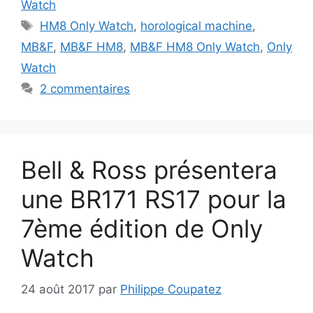
Watch
Étiquettes
HM8 Only Watch
,
horological machine
,
MB&F
,
MB&F HM8
,
MB&F HM8 Only Watch
,
Only
Watch
2 commentaires
Bell & Ross présentera
une BR171 RS17 pour la
7ème édition de Only
Watch
24 août 2017
par
Philippe Coupatez