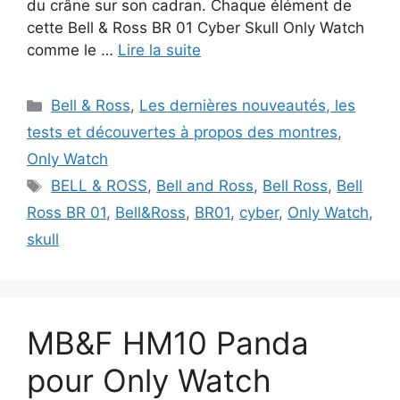
du crâne sur son cadran. Chaque élément de
cette Bell & Ross BR 01 Cyber Skull Only Watch
comme le …
Lire la suite
Catégories
Bell & Ross
,
Les dernières nouveautés, les
tests et découvertes à propos des montres
,
Only Watch
Étiquettes
BELL & ROSS
,
Bell and Ross
,
Bell Ross
,
Bell
Ross BR 01
,
Bell&Ross
,
BR01
,
cyber
,
Only Watch
,
skull
MB&F HM10 Panda
pour Only Watch