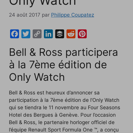
Only Watch
24 août 2017
par
Philippe Coupatez
F
T
C
L
B
R
P
a
w
o
i
u
e
i
Bell & Ross participera
c
i
p
n
f
d
n
e
t
y
k
f
d
t
à la 7ème édition de
b
t
L
e
e
i
e
Only Watch
o
e
i
d
r
t
r
o
r
n
I
e
Bell & Ross est heureux d’annoncer sa
k
k
n
s
participation à la 7ème édition de l’Only Watch
t
qui se tiendra le 11 novembre au Four Seasons
Hotel des Bergues à Genève. Pour l’occasion
Bell & Ross, le partenaire horloger officiel de
l’équipe Renault Sport Formula One ™, a conçu