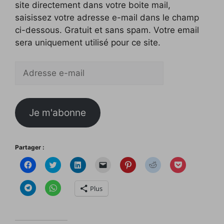
site directement dans votre boite mail,
saisissez votre adresse e-mail dans le champ
ci-dessous. Gratuit et sans spam. Votre email
sera uniquement utilisé pour ce site.
Adresse
e-
mail
Je m'abonne
Partager :
C
C
C
C
C
C
C
l
l
l
l
l
l
l
i
i
i
i
i
i
i
q
q
q
q
q
q
q
C
C
Plus
u
u
u
u
u
u
u
l
l
e
e
e
e
e
e
e
i
i
z
z
z
r
z
z
z
q
q
p
p
p
p
p
p
p
u
u
o
o
o
o
o
o
o
e
e
u
u
u
u
u
u
u