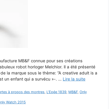
ufacture MB&F connue pour ses créations
uleux robot horloger Melchior. Il a été présenté
de la marque sous le thème: ”A creative adult is a
est un enfant qui a survécu »-. …
Lire la suite
vertes à propos des montres
,
L’Epée 1839
,
MB&F
,
Only
nly Watch 2015