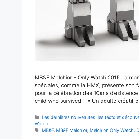
MB&F Melchior – Only Watch 2015 La man
spéciales, comme la HMX, présente son fab
pour la célébration des 10ans d’existence 
child who survived” –« Un adulte créatif 
Catégories
Les dernières nouveautés, les tests et décou
Watch
Étiquettes
MB&F
,
MB&F Melchior
,
Melchior
,
Only Watch
,
O