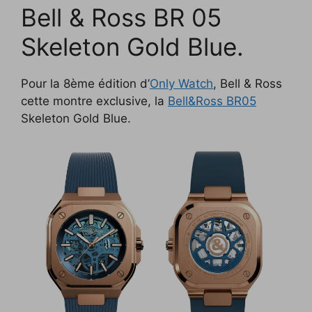
Bell & Ross BR 05
c
i
p
n
f
d
n
e
t
y
k
f
d
t
Skeleton Gold Blue.
b
t
L
e
e
i
e
o
e
i
d
r
t
r
Pour la 8ème édition d’
Only Watch
, Bell & Ross
o
r
n
I
e
cette montre exclusive, la
Bell&Ross BR05
Skeleton Gold Blue.
k
k
n
s
t