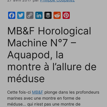
F
T
C
L
B
R
P
a
w
o
i
u
e
i
MB&F Horological
c
i
p
n
f
d
n
e
t
y
k
f
d
t
Machine N°7 –
b
t
L
e
e
i
e
Aquapod, la
o
e
i
d
r
t
r
o
r
n
I
e
montre à l’allure de
k
k
n
s
t
méduse
Cette fois-ci
MB&F
plonge dans les profondeurs
marines avec une montre en forme de
méduse… qui n’est pas une montre de