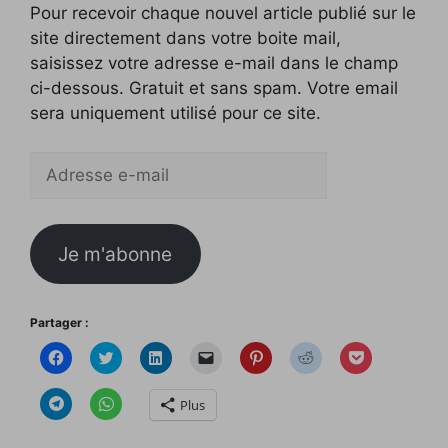
Pour recevoir chaque nouvel article publié sur le
site directement dans votre boite mail,
saisissez votre adresse e-mail dans le champ
ci-dessous. Gratuit et sans spam. Votre email
sera uniquement utilisé pour ce site.
Adresse
e-
mail
Je m'abonne
Partager :
C
C
C
C
C
C
C
l
l
l
l
l
l
l
i
i
i
i
i
i
i
q
q
q
q
q
q
q
C
C
Plus
u
u
u
u
u
u
u
l
l
e
e
e
e
e
e
e
i
i
z
z
z
r
z
z
z
q
q
p
p
p
p
p
p
p