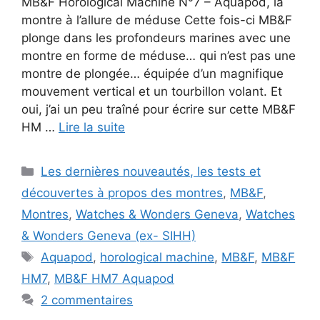
MB&F Horological Machine N°7 – Aquapod, la
montre à l’allure de méduse Cette fois-ci MB&F
plonge dans les profondeurs marines avec une
montre en forme de méduse… qui n’est pas une
montre de plongée… équipée d’un magnifique
mouvement vertical et un tourbillon volant. Et
oui, j’ai un peu traîné pour écrire sur cette MB&F
HM …
Lire la suite
Catégories
Les dernières nouveautés, les tests et
découvertes à propos des montres
,
MB&F
,
Montres
,
Watches & Wonders Geneva
,
Watches
& Wonders Geneva (ex- SIHH)
Étiquettes
Aquapod
,
horological machine
,
MB&F
,
MB&F
HM7
,
MB&F HM7 Aquapod
2 commentaires