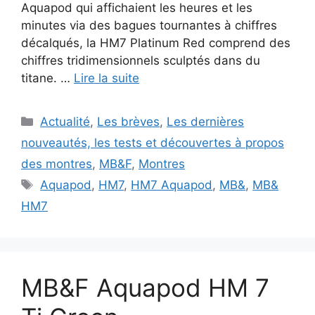
Aquapod qui affichaient les heures et les
minutes via des bagues tournantes à chiffres
décalqués, la HM7 Platinum Red comprend des
chiffres tridimensionnels sculptés dans du
titane. …
Lire la suite
Catégories
Actualité
,
Les brèves
,
Les dernières
nouveautés, les tests et découvertes à propos
des montres
,
MB&F
,
Montres
Étiquettes
Aquapod
,
HM7
,
HM7 Aquapod
,
MB&
,
MB&
HM7
MB&F Aquapod HM 7