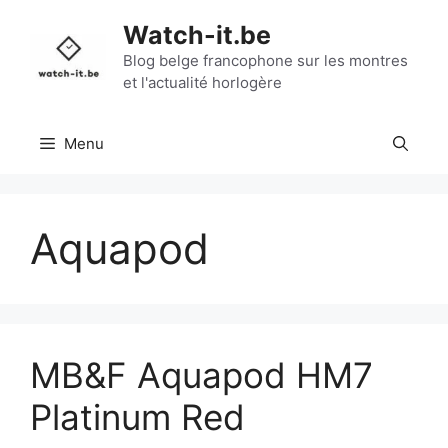
Aller
Watch-it.be
au
contenu
Blog belge francophone sur les montres
et l'actualité horlogère
Menu
Aquapod
MB&F Aquapod HM7
Platinum Red