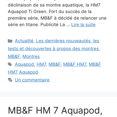
déclinaison de sa montre aquatique, la HM7
Aquapod Ti Green. Fort du succès de la
première série, MB&F à décidé de relancer une
série en titane. Publicité La …
Lire la suite
Catégories
Actualité
,
Les dernières nouveautés, les
tests et découvertes à propos des montres
,
MB&F
,
Montres
Étiquettes
Aquapod
,
HM7
,
MB&F
,
MB&F HM7
,
MB&F
HM7 Aquapod
Un commentaire
MB&F HM 7 Aquapod,