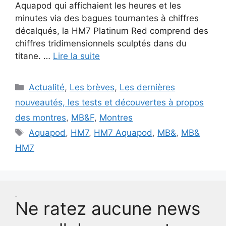
Aquapod qui affichaient les heures et les
minutes via des bagues tournantes à chiffres
décalqués, la HM7 Platinum Red comprend des
chiffres tridimensionnels sculptés dans du
titane. …
Lire la suite
Catégories
Actualité
,
Les brèves
,
Les dernières
nouveautés, les tests et découvertes à propos
des montres
,
MB&F
,
Montres
Étiquettes
Aquapod
,
HM7
,
HM7 Aquapod
,
MB&
,
MB&
HM7
Test
Ne ratez aucune news