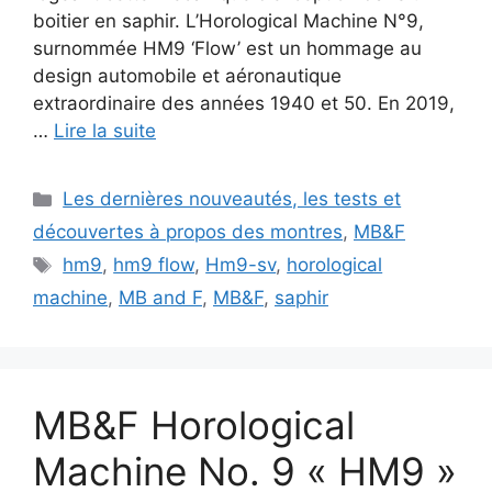
boitier en saphir. L’Horological Machine N°9,
surnommée HM9 ‘Flow’ est un hommage au
design automobile et aéronautique
extraordinaire des années 1940 et 50. En 2019,
…
Lire la suite
Catégories
Les dernières nouveautés, les tests et
découvertes à propos des montres
,
MB&F
Étiquettes
hm9
,
hm9 flow
,
Hm9-sv
,
horological
machine
,
MB and F
,
MB&F
,
saphir
MB&F Horological
Machine No. 9 « HM9 »