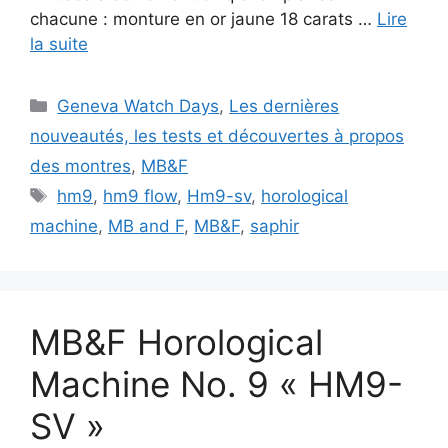
chacune : monture en or jaune 18 carats …
Lire
la suite
Catégories
Geneva Watch Days
,
Les dernières
nouveautés, les tests et découvertes à propos
des montres
,
MB&F
Étiquettes
hm9
,
hm9 flow
,
Hm9-sv
,
horological
machine
,
MB and F
,
MB&F
,
saphir
MB&F Horological
Machine No. 9 « HM9-
SV »