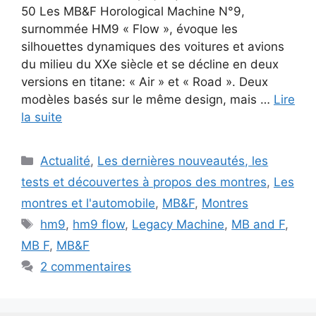
50 Les MB&F Horological Machine N°9,
surnommée HM9 « Flow », évoque les
silhouettes dynamiques des voitures et avions
du milieu du XXe siècle et se décline en deux
versions en titane: « Air » et « Road ». Deux
modèles basés sur le même design, mais …
Lire
la suite
Catégories
Actualité
,
Les dernières nouveautés, les
tests et découvertes à propos des montres
,
Les
montres et l'automobile
,
MB&F
,
Montres
Étiquettes
hm9
,
hm9 flow
,
Legacy Machine
,
MB and F
,
MB F
,
MB&F
2 commentaires