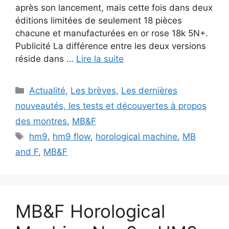
après son lancement, mais cette fois dans deux
éditions limitées de seulement 18 pièces
chacune et manufacturées en or rose 18k 5N+.
Publicité La différence entre les deux versions
réside dans …
Lire la suite
Catégories
Actualité
,
Les brèves
,
Les dernières
nouveautés, les tests et découvertes à propos
des montres
,
MB&F
Étiquettes
hm9
,
hm9 flow
,
horological machine
,
MB
and F
,
MB&F
MB&F Horological