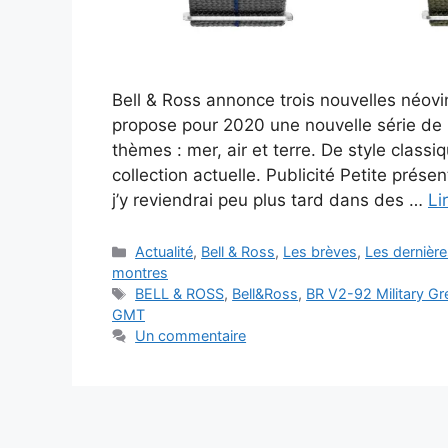
Bell & Ross annonce trois nouvelles néovint
propose pour 2020 une nouvelle série de 3
thèmes : mer, air et terre. De style class
collection actuelle. Publicité Petite prése
j’y reviendrai peu plus tard dans des …
Li
Catégories
Actualité
,
Bell & Ross
,
Les brèves
,
Les dernièr
montres
Étiquettes
BELL & ROSS
,
Bell&Ross
,
BR V2-92 Military Gr
GMT
Un commentaire