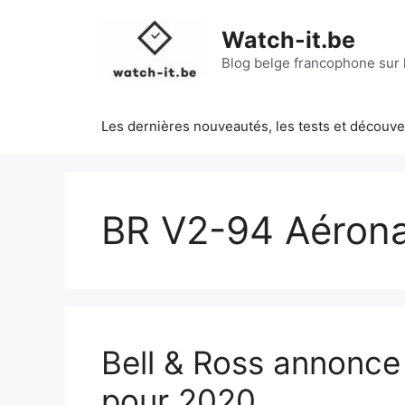
Aller
au
Watch-it.be
contenu
Blog belge francophone sur l
Les dernières nouveautés, les tests et découv
BR V2-94 Aérona
Bell & Ross annonce 
pour 2020