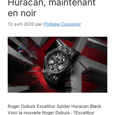
Huracan, maintenant
en noir
13 avril 2020
par
Philippe Coupatez
Roger Dubuis Excalibur Spider Huracan Black
Voici la nouvelle Roger Dubuis : l’Excalibur