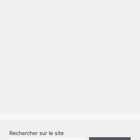
Rechercher sur le site