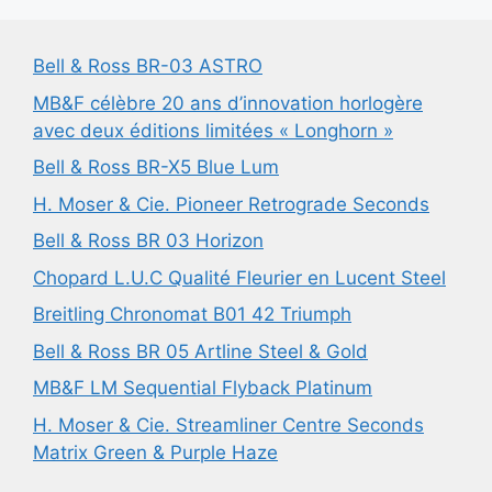
Bell & Ross BR-03 ASTRO
MB&F célèbre 20 ans d’innovation horlogère
avec deux éditions limitées « Longhorn »
Bell & Ross BR-X5 Blue Lum
H. Moser & Cie. Pioneer Retrograde Seconds
Bell & Ross BR 03 Horizon
Chopard L.U.C Qualité Fleurier en Lucent Steel
Breitling Chronomat B01 42 Triumph
Bell & Ross BR 05 Artline Steel & Gold
MB&F LM Sequential Flyback Platinum
H. Moser & Cie. Streamliner Centre Seconds
Matrix Green & Purple Haze