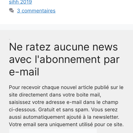
sihh 2019
3 commentaires
Test
Ne ratez aucune news
avec l'abonnement par
e-mail
Pour recevoir chaque nouvel article publié sur le
site directement dans votre boite mail,
saisissez votre adresse e-mail dans le champ
ci-dessous. Gratuit et sans spam. Vous serez
aussi automatiquement ajouté à la newsletter.
Votre email sera uniquement utilisé pour ce site.
Adresse