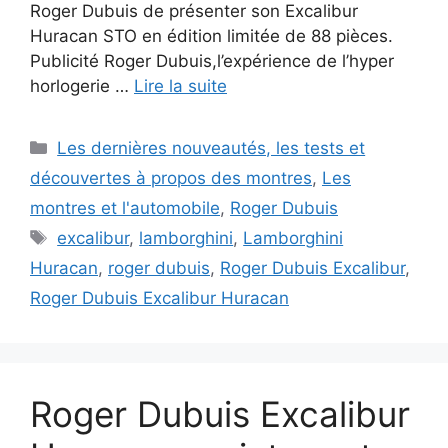
Roger Dubuis de présenter son Excalibur
Huracan STO en édition limitée de 88 pièces.
Publicité Roger Dubuis,l’expérience de l’hyper
horlogerie …
Lire la suite
Catégories
Les dernières nouveautés, les tests et
découvertes à propos des montres
,
Les
montres et l'automobile
,
Roger Dubuis
Étiquettes
excalibur
,
lamborghini
,
Lamborghini
Huracan
,
roger dubuis
,
Roger Dubuis Excalibur
,
Roger Dubuis Excalibur Huracan
Roger Dubuis Excalibur