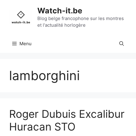
Aller
Watch-it.be
au
contenu
Blog belge francophone sur les montres
et l'actualité horlogère
Menu
lamborghini
Roger Dubuis Excalibur
Huracan STO