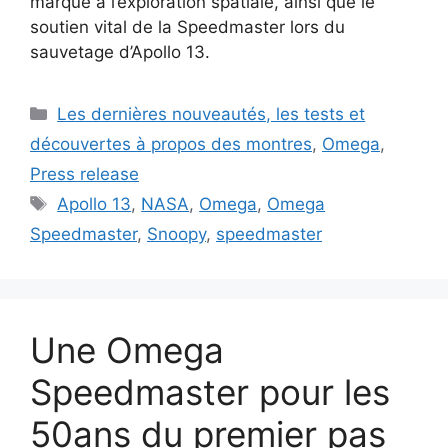
marque à l’exploration spatiale, ainsi que le
soutien vital de la Speedmaster lors du
sauvetage d’Apollo 13.
Catégories
Les dernières nouveautés, les tests et
découvertes à propos des montres
,
Omega
,
Press release
Étiquettes
Apollo 13
,
NASA
,
Omega
,
Omega
Speedmaster
,
Snoopy
,
speedmaster
Une Omega
Speedmaster pour les
50ans du premier pas