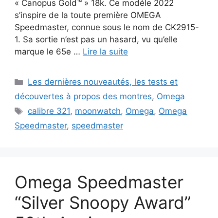
« Canopus Gold™ » 18k. Ce modéle 2022
s’inspire de la toute première OMEGA
Speedmaster, connue sous le nom de CK2915-
1. Sa sortie n’est pas un hasard, vu qu’elle
marque le 65e …
Lire la suite
Catégories
Les dernières nouveautés, les tests et
découvertes à propos des montres
,
Omega
Étiquettes
calibre 321
,
moonwatch
,
Omega
,
Omega
Speedmaster
,
speedmaster
Omega Speedmaster
“Silver Snoopy Award”