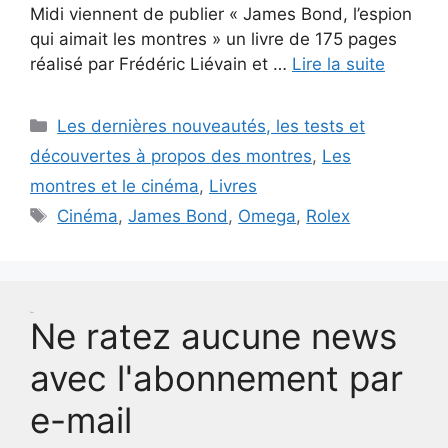
Midi viennent de publier « James Bond, l’espion
qui aimait les montres » un livre de 175 pages
réalisé par Frédéric Liévain et …
Lire la suite
Catégories
Les dernières nouveautés, les tests et
découvertes à propos des montres
,
Les
montres et le cinéma
,
Livres
Étiquettes
Cinéma
,
James Bond
,
Omega
,
Rolex
Test
Ne ratez aucune news
avec l'abonnement par
e-mail