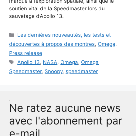
marque à l’exploration spatiale, ainsi que le
soutien vital de la Speedmaster lors du
sauvetage d’Apollo 13.
Catégories
Les dernières nouveautés, les tests et
découvertes à propos des montres
,
Omega
,
Press release
Étiquettes
Apollo 13
,
NASA
,
Omega
,
Omega
Speedmaster
,
Snoopy
,
speedmaster
Test
Ne ratez aucune news
avec l'abonnement par
e-mail