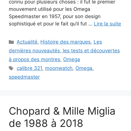
connu pour plusieurs choses : il fut le premier
mouvement utilisé pour les Omega
Speedmaster en 1957, pour son design
sophistiqué et pour le fait qu’il fut …
Lire la suite
Catégories
Actualité
,
Histoire des marques
,
Les
dernières nouveautés, les tests et découvertes
à propos des montres
,
Omega
Étiquettes
calibre 321
,
moonwatch
,
Omega
,
speedmaster
Chopard & Mille Miglia
de 1988 à 2018