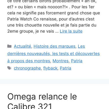
ce titre certains dirons probablement « ah ok,
et? » ou bien « mais noooon?!« . Pour les 1er
cela ne signifie pas forcement grand chose que
Patria Watch Co renaisse, pour d’autres c’est
une très chouette nouvelle et je fais partie du
2eme groupe, je ne vais …
Lire la suite
Catégories
Actualité
,
Histoire des marques
,
Les
dernières nouveautés, les tests et découvertes
à propos des montres
,
Montres
,
Patria
Étiquettes
chronographe
,
flyback
,
Patria
Omega relance le
Calibre 321