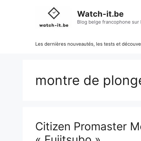
Aller
au
Watch-it.be
contenu
Blog belge francophone sur l
Les dernières nouveautés, les tests et découv
montre de plong
Citizen Promaster M
« Fujitsubo »