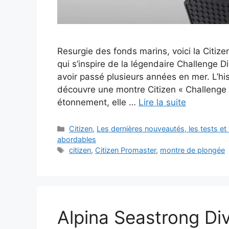
Resurgie des fonds marins, voici la Citiz
qui s’inspire de la légendaire Challenge D
avoir passé plusieurs années en mer. L’hi
découvre une montre Citizen « Challenge 
étonnement, elle …
Lire la suite
Catégories
Citizen
,
Les dernières nouveautés, les tests e
abordables
Étiquettes
citizen
,
Citizen Promaster
,
montre de plongée
Alpina Seastrong Di