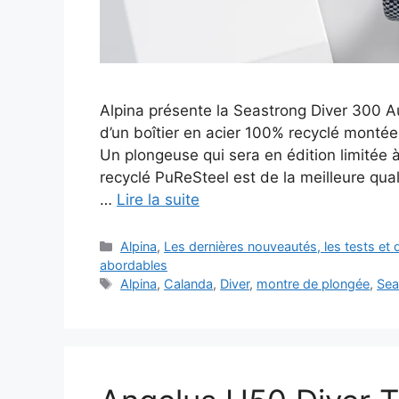
Alpina présente la Seastrong Diver 300 A
d’un boîtier en acier 100% recyclé montée
Un plongeuse qui sera en édition limitée 
recyclé PuReSteel est de la meilleure qua
…
Lire la suite
Catégories
Alpina
,
Les dernières nouveautés, les tests e
abordables
Étiquettes
Alpina
,
Calanda
,
Diver
,
montre de plongée
,
Sea