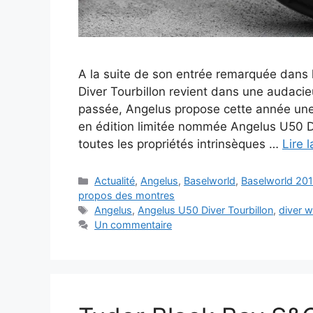
A la suite de son entrée remarquée dans 
Diver Tourbillon revient dans une audacieu
passée, Angelus propose cette année une
en édition limitée nommée Angelus U50 Div
toutes les propriétés intrinsèques …
Lire l
Catégories
Actualité
,
Angelus
,
Baselworld
,
Baselworld 20
propos des montres
Étiquettes
Angelus
,
Angelus U50 Diver Tourbillon
,
diver 
Un commentaire