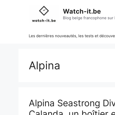
Aller
au
Watch-it.be
contenu
Blog belge francophone sur l
Les dernières nouveautés, les tests et découv
Alpina
Alpina Seastrong Di
Calanda, un boîtier 