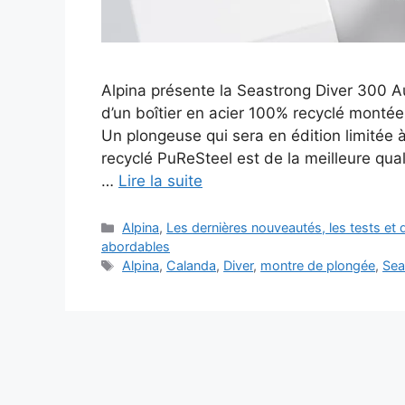
Alpina présente la Seastrong Diver 300 A
d’un boîtier en acier 100% recyclé montée
Un plongeuse qui sera en édition limitée 
recyclé PuReSteel est de la meilleure qua
…
Lire la suite
Catégories
Alpina
,
Les dernières nouveautés, les tests e
abordables
Étiquettes
Alpina
,
Calanda
,
Diver
,
montre de plongée
,
Sea